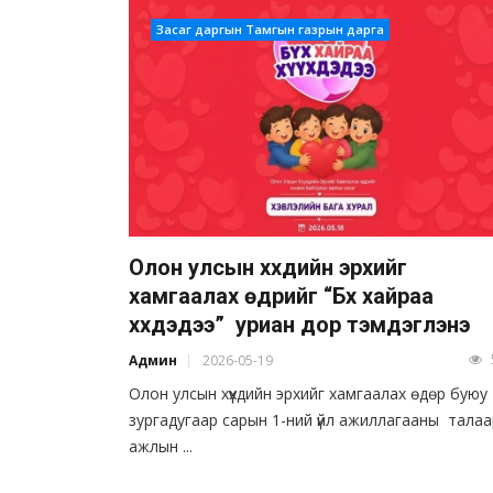
Засаг даргын Тамгын газрын дарга
Олон улсын хүүхдийн эрхийг
хамгаалах өдрийг “Бүх хайраа
хүүхдэдээ” уриан дор тэмдэглэнэ
Админ
2026-05-19
Олон улсын хүүхдийн эрхийг хамгаалах өдөр буюу
зургадугаар сарын 1-ний үйл ажиллагааны талаа
ажлын ...