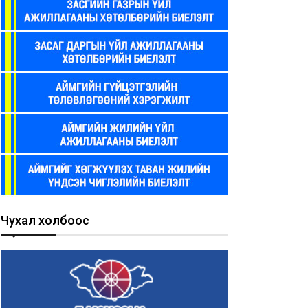
Чухал холбоос