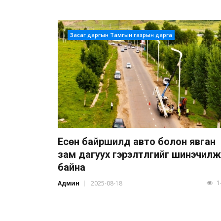
Засаг даргын Тамгын газрын дарга
Есөн байршилд авто болон явган
зам дагуух гэрэлтүүлгийг шинэчилж
байна
1
Админ
2025-08-18