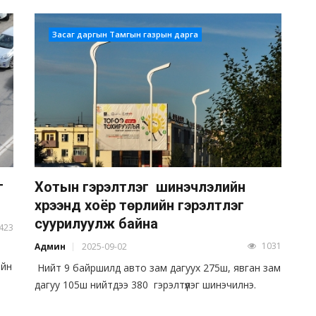
Засаг даргын Тамгын газрын дарга
г
Хотын гэрэлтүүлэг шинэчлэлийн
хүрээнд хоёр төрлийн гэрэлтүүлэг
суурилуулж байна
423
1031
Админ
2025-09-02
ийн
Нийт 9 байршилд авто зам дагуух 275ш, явган зам
дагуу 105ш нийтдээ 380 гэрэлтүүлэг шинэчилнэ.