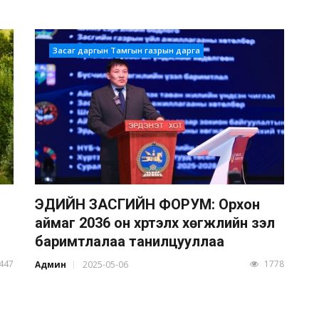
Засаг даргын Тамгын газрын дарга
ЭДИЙН ЗАСГИЙН ФОРУМ: Орхон
аймаг 2036 он хүртэлх хөгжлийн үзэл
баримтлалаа танилцууллаа
447
1778
Админ
2025-05-06