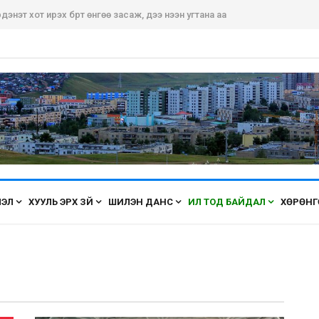
дэнэт хот ирэх бүрт өнгөө засаж, үүдээ нээн угтана аа
ЛЭЛ
ХУУЛЬ ЭРХ ЗҮЙ
ШИЛЭН ДАНС
ИЛ ТОД БАЙДАЛ
ХӨРӨНГ