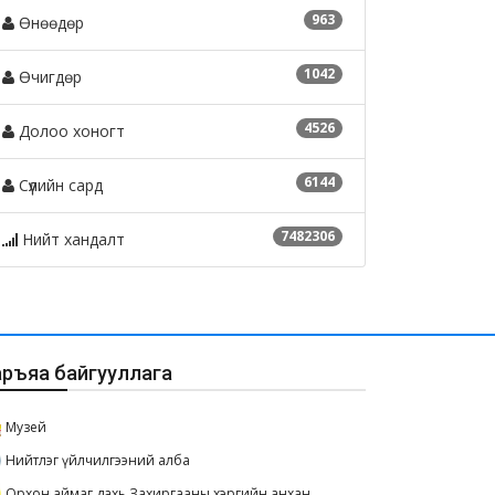
963
Өнөөдөр
1042
Өчигдөр
4526
Долоо хоногт
6144
Сүүлийн сард
7482306
Нийт хандалт
аръяа байгууллага
Музей
Нийтлэг үйлчилгээний алба
Орхон аймаг дахь Захиргааны хэргийн анхан