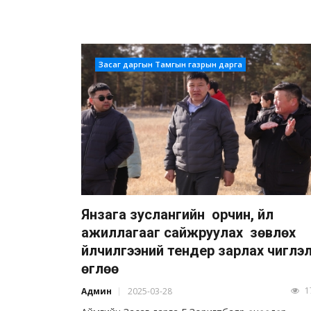
Засаг даргын Тамгын газрын дарга
Янзага зуслангийн орчин, үйл
ажиллагааг сайжруулах зөвлөх
үйлчилгээний тендер зарлах чиглэ
өглөө
1
Админ
2025-03-28