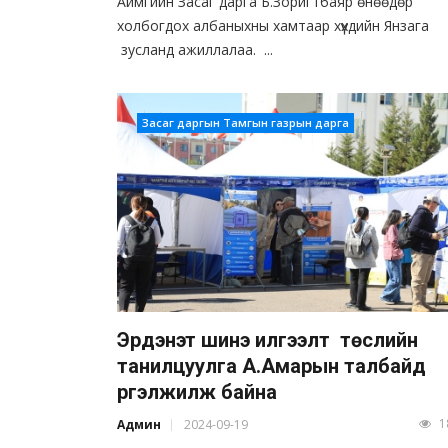
Аймгийн Засаг дарга Б.Зоригтбаяр өнөөдөр
холбогдох албаныхны хамтаар хүүхдийн Янзага
зусланд ажиллалаа. ...
Засаг даргын Тамгын газрын дарга
Эрдэнэт шинэ илгээлт төслийн
танилцуулга А.Амарын талбайд
үргэлжилж байна
1
Админ
2024-09-19