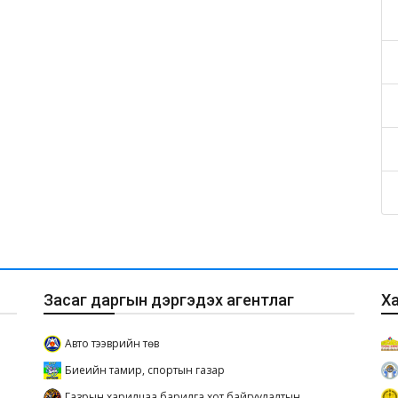
Засаг даргын дэргэдэх агентлаг
Х
Авто тээврийн төв
Биеийн тамир, спортын газар
Газрын харилцаа барилга хот байгуулалтын