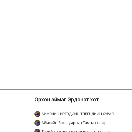
Орхон аймаг Эрдэнэт хот
АЙМГИЙН ИРГЭДИЙН ТӨЛӨӨЛӨГЧДИЙН ХУРАЛ
Аймгийн Засаг даргын Тамгын газар
Төрийн захиргааны удирдлагын хэлтэс