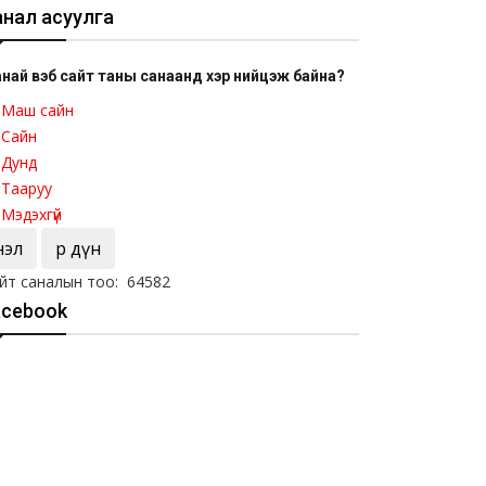
анал асуулга
най вэб сайт таны санаанд хэр нийцэж байна?
Маш сайн
Сайн
Дунд
Тааруу
Мэдэхгүй
Үнэл
Үр дүн
йт саналын тоо: 64582
acebook