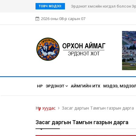
Эрдэнэт хүмүүсийн нэгдэл болсон Эр
ТОВЧ МЭДЭЭ:
2026 оны 08-р сарын 07
НҮҮР
ЭРДЭНЭТ
АЙМГИЙН ИТХ
МЭДЭЭ, МЭДЭЭ
Нүүр хуудас
Засаг даргын Тамгын газрын дарга
Засаг даргын Тамгын газрын дарга