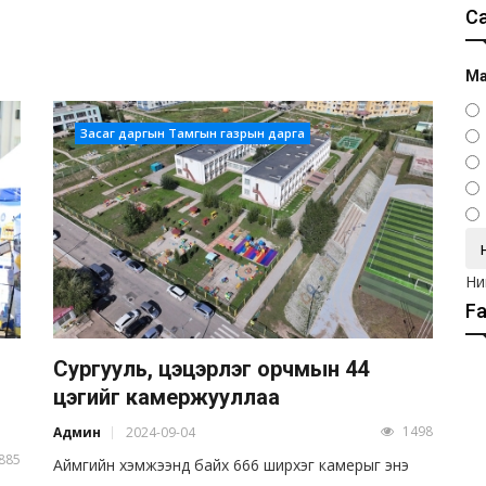
С
Ма
Засаг даргын Тамгын газрын дарга
Ни
F
Сургууль, цэцэрлэг орчмын 44
цэгийг камержууллаа
1498
Админ
2024-09-04
885
Аймгийн хэмжээнд байх 666 ширхэг камерыг энэ