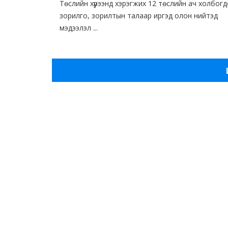
Төслийн хүрээнд хэрэгжих 12 төслийн ач холбогд
зорилго, зорилтын талаар иргэд олон нийтэд
мэдээлэл ...