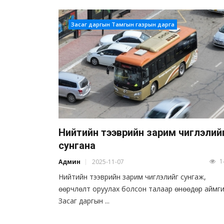
Засаг даргын Тамгын газрын дарга
Нийтийн тээврийн зарим чиглэлий
сунгана
1
Админ
2025-11-07
Нийтийн тээврийн зарим чиглэлийг сунгаж,
өөрчлөлт оруулах болсон талаар өнөөдөр аймг
Засаг даргын ...