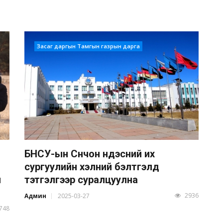
Засаг даргын Тамгын газрын дарга
БНСУ-ын Сүнчон үндэсний их
сургуулийн хэлний бэлтгэлд
л
тэтгэлгээр суралцуулна
2936
Админ
2025-03-27
748