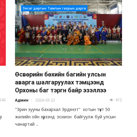
Засаг даргын Тамгын газрын дарга
Өсвөрийн бөхийн багийн улсын
аварга шалгаруулах тэмцээнд
Орхоны баг тэргүүн байр эзэллээ
542
612
Админ
2026-03-22
"Эрин зууны бахархал Эрдэнэт" хотын түүхт 50
р
жилийн ойн хүрээнд зохион байгуулж буй улсын
чанартай ...