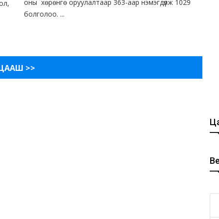
оны хөрөнгө оруулалтаар 363-аар нэмэгдүүлж 1029
ол,
болголоо. ...
ЦААШ >>
Ца
В