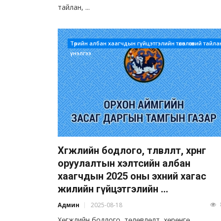
тайлан, ...
Төрийн албан хаагчдын гүйцэтгэлийн төлөвлөгөөний тайла
үнэлгээ
Хөгжлийн бодлого, төлөвлөлт, хөрөнгө
оруулалтын хэлтсийн албан
хаагчдын 2025 оны эхний хагас
жилийн гүйцэтгэлийн ...
Админ
2025-08-18
Хөгжлийн бодлого, төлөвлөлт, хөрөнгө