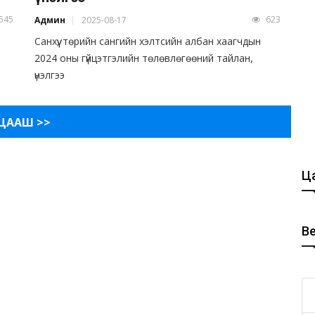
545
623
Админ
2025-08-17
Санхүү, төрийн сангийн хэлтсийн албан хаагчдын
2024 оны гүйцэтгэлийн төлөвлөгөөний тайлан,
үнэлгээ
ЦААШ >>
Ца
В