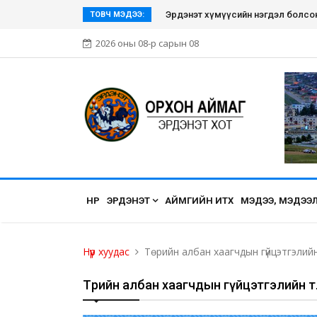
Эрдэнэт хүмүүсийн нэгдэл болсон Э
ТОВЧ МЭДЭЭ:
2026 оны 08-р сарын 08
НҮҮР
ЭРДЭНЭТ
АЙМГИЙН ИТХ
МЭДЭЭ, МЭДЭЭ
Нүүр хуудас
Төрийн албан хаагчдын гүйцэтгэлийн
Төрийн албан хаагчдын гүйцэтгэлийн төлө