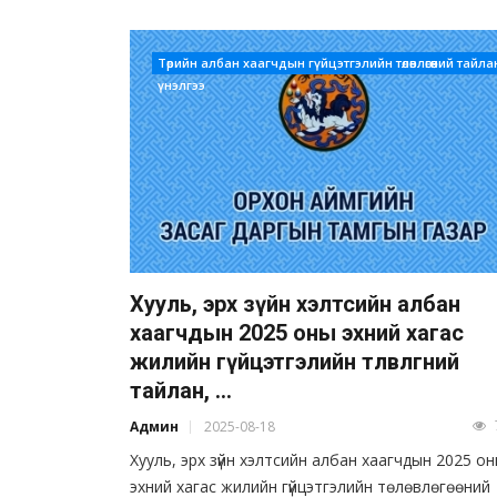
Төрийн албан хаагчдын гүйцэтгэлийн төлөвлөгөөний тайла
үнэлгээ
Хууль, эрх зүйн хэлтсийн албан
хаагчдын 2025 оны эхний хагас
жилийн гүйцэтгэлийн төлөвлөгөөний
тайлан, ...
Админ
2025-08-18
Хууль, эрх зүйн хэлтсийн албан хаагчдын 2025 о
эхний хагас жилийн гүйцэтгэлийн төлөвлөгөөний