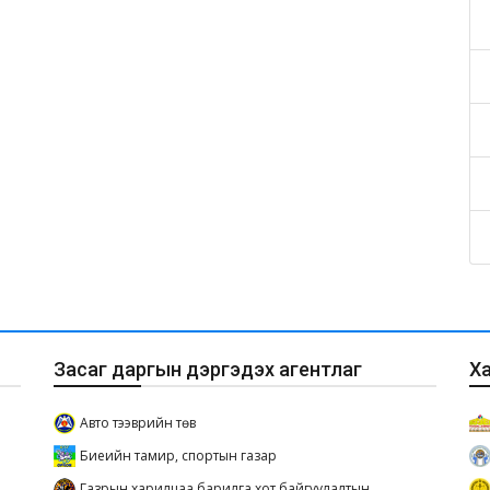
Засаг даргын дэргэдэх агентлаг
Х
Авто тээврийн төв
Биеийн тамир, спортын газар
Газрын харилцаа барилга хот байгуулалтын