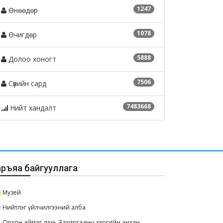
1247
Өнөөдөр
1078
Өчигдөр
5888
Долоо хоногт
7506
Сүүлийн сард
7483668
Нийт хандалт
аръяа байгууллага
Музей
Нийтлэг үйлчилгээний алба
Орхон аймаг дахь Захиргааны хэргийн анхан