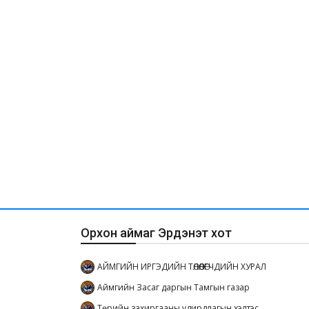
Орхон аймаг Эрдэнэт хот
АЙМГИЙН ИРГЭДИЙН ТӨЛӨӨЛӨГЧДИЙН ХУРАЛ
Аймгийн Засаг даргын Тамгын газар
Төрийн захиргааны удирдлагын хэлтэс