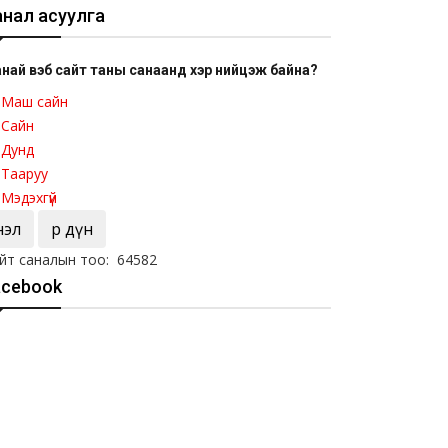
анал асуулга
най вэб сайт таны санаанд хэр нийцэж байна?
Маш сайн
Сайн
Дунд
Тааруу
Мэдэхгүй
Үнэл
Үр дүн
йт саналын тоо: 64582
acebook