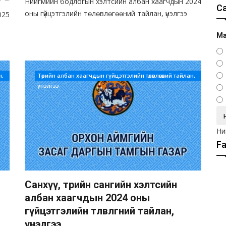
Нийгмийн бодлогын хэлтсийн албан хаагчдын 2024
С
оны гүйцэтгэлийн төлөвлөгөөний тайлан, үнэлгээ
025
Ма
н,
Төрийн албан хаагчдын гүйцэтгэлийн төлөвлөгөөний тайлан,
үнэлгээ
Ни
F
Санхүү, төрийн сангийн хэлтсийн
албан хаагчдын 2024 оны
гүйцэтгэлийн төлөвлөгөөний тайлан,
үнэлгээ