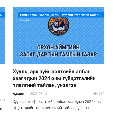
н,
Төрийн албан хаагчдын гүйцэтгэлийн төлөвлөгөөний тайлан,
үнэлгээ
Хууль, эрх зүйн хэлтсийн албан
хаагчдын 2024 оны гүйцэтгэлийн
төлөвлөгөөний тайлан, үнэлгээ
834
Админ
2025-08-18
753
Хууль, эрх зүйн хэлтсийн албан хаагчдын 2024 оны
гүйцэтгэлийн төлөвлөгөөний тайлан, үнэлгээ
ны