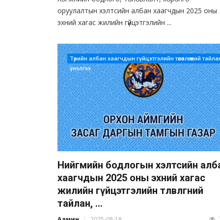
оруулалтын хэлтсийн албан хаагчдын 2025 оны
эхний хагас жилийн гүйцэтгэлийн ...
Төрийн албан хаагчдын гүйцэтгэлийн төлөвлөгөөний тайла
үнэлгээ
Нийгмийн бодлогын хэлтсийн алб
хаагчдын 2025 оны эхний хагас
жилийн гүйцэтгэлийн төлөвлөгөөний
тайлан, ...
Админ
2025-08-18