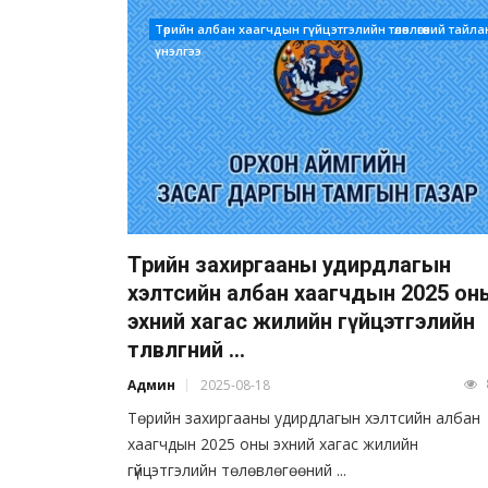
Төрийн албан хаагчдын гүйцэтгэлийн төлөвлөгөөний тайла
үнэлгээ
Төрийн захиргааны удирдлагын
хэлтсийн албан хаагчдын 2025 он
эхний хагас жилийн гүйцэтгэлийн
төлөвлөгөөний ...
Админ
2025-08-18
Төрийн захиргааны удирдлагын хэлтсийн албан
хаагчдын 2025 оны эхний хагас жилийн
гүйцэтгэлийн төлөвлөгөөний ...