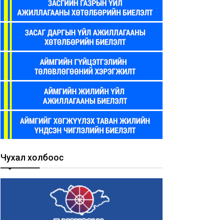
Чухал холбоос