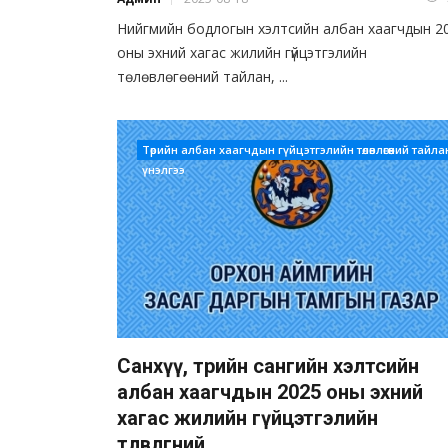
Нийгмийн бодлогын хэлтсийн албан хаагчдын 2
оны эхний хагас жилийн гүйцэтгэлийн
төлөвлөгөөний тайлан, ...
Төрийн албан хаагчдын гүйцэтгэлийн төлөвлөгөөний тайла
үнэлгээ
Санхүү, төрийн сангийн хэлтсийн
албан хаагчдын 2025 оны эхний
хагас жилийн гүйцэтгэлийн
төлөвлөгөөний ...