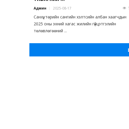
Админ
2025-08-17
Санхүү, төрийн сангийн хэлтсийн албан хаагчдын
2025 оны эхний хагас жилийн гүйцэтгэлийн
төлөвлөгөөний ...