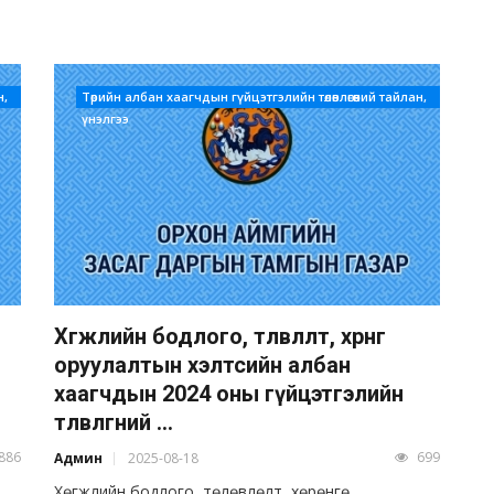
н,
Төрийн албан хаагчдын гүйцэтгэлийн төлөвлөгөөний тайлан,
үнэлгээ
Хөгжлийн бодлого, төлөвлөлт, хөрөнгө
оруулалтын хэлтсийн албан
хаагчдын 2024 оны гүйцэтгэлийн
төлөвлөгөөний ...
886
699
Админ
2025-08-18
Хөгжлийн бодлого, төлөвлөлт, хөрөнгө