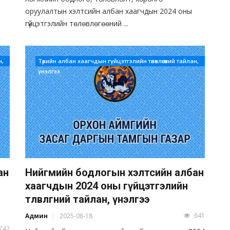
оруулалтын хэлтсийн албан хаагчдын 2024 оны
гүйцэтгэлийн төлөвлөгөөний ...
н,
Төрийн албан хаагчдын гүйцэтгэлийн төлөвлөгөөний тайлан,
үнэлгээ
ан
Нийгмийн бодлогын хэлтсийн албан
хаагчдын 2024 оны гүйцэтгэлийн
төлөвлөгөөний тайлан, үнэлгээ
641
Админ
2025-08-18
742