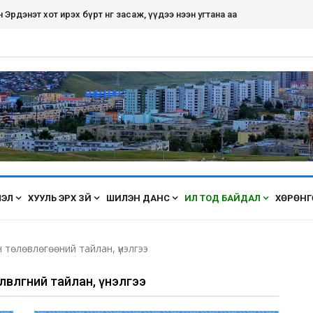
рдэнэт хот ирэх бүрт өнгөө засаж, үүдээ нээн угтана аа
ЛЭЛ
ХУУЛЬ ЭРХ ЗҮЙ
ШИЛЭН ДАНС
ИЛ ТОД БАЙДАЛ
ХӨРӨНГ
 төлөвлөгөөний тайлан, үнэлгээ
влөгөөний тайлан, үнэлгээ