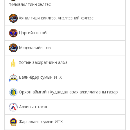
төлөвлөлтийн хэлтэс
Хяналт-шинжилгээ, үнэлгээний хэлтэс
Цэргийн штаб
Мэдээллийн төв
Хотын захирагчийн алба
Баян-Өндөр сумын ИТХ
Орхон аймгийн Худалдан авах ажиллагааны газар
Архивын тасаг
Жаргалант сумын ИТХ