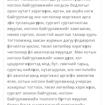
ногоон байгууламжийн нэгдсэн бодлогыг
орон нутагт хэрэгжүүлэх, иргэн, аж ахуйн нэгж
Татварын газар
байгууллагад энэ чиглэлээр мэргэжил арга
зүйн туслалцаа үзүүлэх, сургалт сурталчилгаа
Улсын бүртгэлийн хэлтэс
явуулах, ногоон байгууламжийг хамгаалах,
нөхөн сэргээх, зохистой ашиглах талаар хууль
Ус цаг уур, орчны шинжилгээний төв
тогтоомжид заасан журмын дагуу үйлдвэрлэл
үйлчилгээ эрхлэх, төсөл хөтөлбөр хэрэгжүүлэх
Хүүхэд, гэр бүлийн хөгжил, хамгааллын газар
чиглэлээр үйл ажиллагаа явуулдаг. Мөн хотын
ногоон байгууламжийг нэмэгдүүлэх, хот
Хөдөлмөр, халамжийн үйлчилгээний газар
цэцэрлэгжүүлэлтэд мод, бут, сөөгний тарьц,
суулгац нийлүүлэх, нутагшуулах, энэ чиглэлийн
Цагдаагийн газар
үйл ажиллагаанд мэргэжил аргагүйн зөвлөгөө
өгөх, хотын ногоон байгууламжид учирсан
Шүүх шинжилгээний хэлтэс
хохирлыг тогтоох, төсөл хөтөлбөр хэрэгжүүлэх,
сургалт зохион байгуулах, ногоон
Шүүхийн шийдвэр гүйцэтгэх газар-437 дугаар
байгууламжийн тооллого бүртгэл явуулах
нээлттэй хорих анги
болон бусад шаардлагатай мэргэжлийн