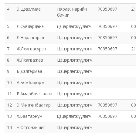
4
Э.Цэвэлмаа
Нярав, нарийн
70350697
21
Орхон аймаг дахь Захиргааны хэргийн анхан
бичиг
шатны шүүх
5
Л.Сувдэрдэнэ
цэцэрлэгжүүлэгч
70350697
00
Орхон аймаг дахь Сум дундын эрүүгийн хэргийн
6
Л.Нарангэрэл
Цэцэрлэгжүүлэгч
70350697
00
анхан шатны шүүх
7
Ж.Лхагвасүрэн
Цэцэрлэгжүүлэгч
70350697
21
Хүүхэд залуучуудын театр
8
Ж.Лхагважав
Цэцэрлэгжүүлэгч
9
Б.Дэлгэрмаа
Цэцэрлэгжүүлэгч
Цэцэрлэгжүүлэлт ногоон байгууламжийн газар
10
А.Бямбадорж
Цэцэрлэгжүүлэгч
Эрдэнэтийн ДЦС ТӨХК
11
Б.Амарбаясгалан
Цэцэрлэгжүүлэгч
Сум дундын ойн анги
12
Э.Мөнгөнбаатар
Цэцэрлэгжүүлэгч
70350697
00
13
Х.Баатарнум
цэцэрлэгжүүлэгч
70350697
00
Музей
14
Ч.Отгонхишиг
Цэцэрлэгжүүлэгч
Нийтлэг үйлчилгээний алба