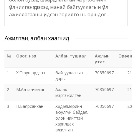
үйлчилгээ үзүүлэхэд манай байгууллагын үйл
Эрүүл мэндийн газар
ажиллагааны үндсэн зорилго нь оршдог.
Авто тээврийн төв
Ажилтан, албан хаагчид
Мал эмнэлгийн газар
Хүнс, хөдөө аж ахуйн газар
№
Овог, нэр
Албан тушаал
Ажлын
Өрөө
утас
Баян-Өндөр сумын ЗДТГ
1
Х.Оюун-эрдэнэ
байгууллагын
70350697
21
дарга
Жаргалант сумын ЗДТГ
2
М.Алтанчимаг
Ахлах
70350697
21
мэргэжилтэн
Орхон аймгийн Иргэний хэргийн давж заалдах
3
П.Баярсайхан
Хөдөлмөрийн
70350697
20
шатны шүүх
аюулгүй байдал,
олон нийттэй
Орхон аймгийн Эрүүгийн хэргийн давж заалдах
харилцах
ажилтан
шатны шүүх