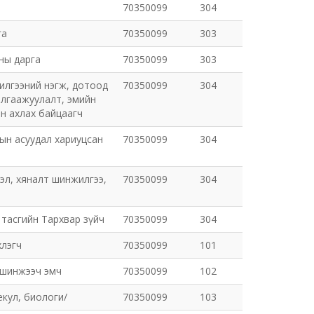
70350099
304
га
70350099
303
ны дарга
70350099
303
илгээний нэгж, дотоод
70350099
304
алгаажуулалт, эмийн
н ахлах байцаагч
ын асуудал хариуцсан
70350099
304
гэл, хяналт шинжилгээ,
70350099
304
 тасгийн Тархвар зүйч
70350099
304
хлэгч
70350099
101
 шинжээч эмч
70350099
102
кул, биологи/
70350099
103