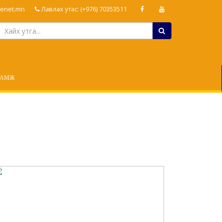
enet.mn
Лавлах утас: (+976) 70353511
ЛАМЖ