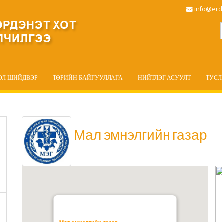
info@erd
ОЛ ШИЙДВЭР
ТӨРИЙН БАЙГУУЛЛАГА
НИЙТЛЭГ АСУУЛТ
ТУС
Мал эмнэлгийн газар