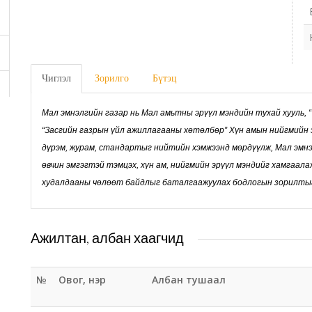
Чиглэл
Зорилго
Бүтэц
Мал эмнэлгийн газар нь Мал амьтны эрүүл мэндийн тухай хууль, 
“Засгийн газрын үйл ажиллагааны хөтөлбөр” Хүн амын нийгмийн 
дүрэм, журам, стандартыг нийтийн хэмжээнд мөрдүүлж, Мал эмн
өвчин эмгэгтэй тэмцэх, хүн ам, нийгмийн эрүүл мэндийг хамгаала
худалдааны чөлөөт байдлыг баталгаажуулах бодлогын зорилтыг
Ажилтан, албан хаагчид
№
Овог, нэр
Албан тушаал