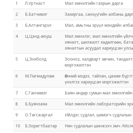
1
Л.Уртнаст
Мал эмнэлгийн газрын дарга
2
Б.Батчимэг
Захиргаа, санхүүгийн албаны дар
3
Б.Алтангэрэл
Мал, амьтны эрүүл мэндийн алба
4
Ц.Цэнд-аюуш
Мал эмнэлэг, мал эмнэлгийн үйлч
хяналт, шилжилт хөдөлгөөн, бат
хяналтын асуудал хариуцсан улсы
5
Ц.Энхболд
Зооноз, халдварт өвчин, тандалт
мэргэжилтэн
6
М.Пагмадулам
Өвчний мэдээ, тайлан, цахим бүрт
үнэлгээ хариуцсан мэргэжилтэн
7
С.Ганчимэг
Баян-өндөр сумын мал эмнэлгийн
8
Б.Буянзаяа
Мал эмнэлгийн лабораторийн эр
9
О.Төгсжаргал
Ийлдэс судлал, шимэгч судлалын
10
Б.Зоригтбаатар
Нян судлалын шинжээч эмч /Моле