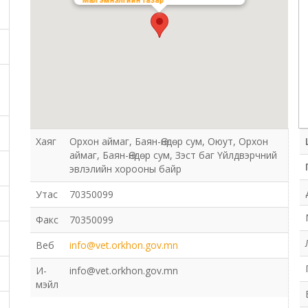
Мал эмнэлгийн газар
Хаяг
Орхон аймаг, Баян-Өндөр сум, Оюут, Орхон
аймаг, Баян-Өндөр сум, Зэст баг Үйлдвэрчний
эвлэлийн хорооны байр
Утас
70350099
Факс
70350099
Веб
info@vet.orkhon.gov.mn
И-
info@vet.orkhon.gov.mn
мэйл