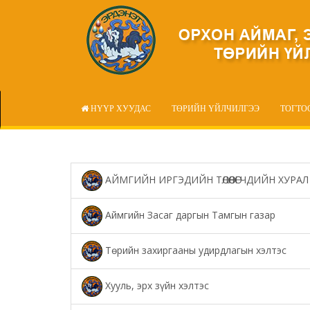
НҮҮР ХУУДАС
ТӨРИЙН ҮЙЛЧИЛГЭЭ
ТОГТО
АЙМГИЙН ИРГЭДИЙН ТӨЛӨӨЛӨГЧДИЙН ХУРАЛ
Аймгийн Засаг даргын Тамгын газар
Төрийн захиргааны удирдлагын хэлтэс
Хууль, эрх зүйн хэлтэс