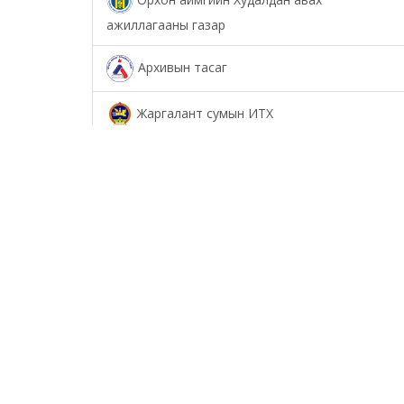
ажиллагааны газар
Архивын тасаг
Жаргалант сумын ИТХ
Төрийн аудитын газар
Соёл урлагийн газар
Орхон аймаг дахь Сум дундын иргэний
хэргийн анхан шатны шүүх
Орхон аймаг дахь Шүүхийн тамгын газар
БОЛОВСРОЛ, ШИНЖЛЭХ УХААНЫ ЯАМНЫ
ХАРЬЯА ОРХОН АЙМАГ ДАХЬ ХӨДӨӨ АЖ АХУЙН