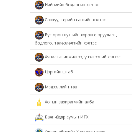
Нийгмийн бодлогын хэлтэс
Санхүү, төрийн сангийн хэлтэс
Бүс орон нутгийн хөрөнгө оруулалт,
бодлого, төлөвлөлтийн хэлтэс
Хяналт-шинжилгээ, үнэлгээний хэлтэс
Цэргийн штаб
Мэдээллийн төв
Хотын захирагчийн алба
Баян-Өндөр сумын ИТХ
Орхон аймгийн Худалдан авах