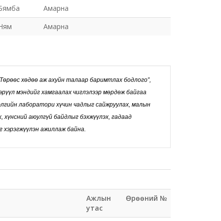
Бямба
Амарна
Ням
Амарна
“Төрөөс хөдөө аж ахуйн талаар баримтлах бодлого”,
эрүүл мэндийг хамгаалах чиглэлээр мөрдөж байгаа
элгийн лаборатори хүчин чадлыг сайжруулах, малын
х, хүнсний аюулгүй байдлыг бэхжүүлэх, гадаад
 хэрэгжүүлэн ажиллаж байна.
Ажлын
Өрөөний №
утас