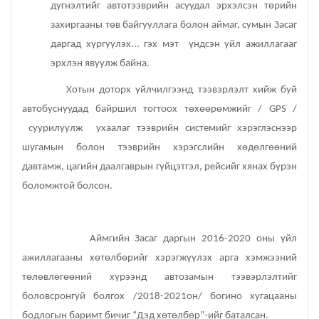
дүгнэлтийг автотээврийн асуудал эрхэлсэн төрийн
Эрүүл мэндийн газар
захиргааны төв байгууллага болон аймаг, сумын Засаг
даргад хүргүүлэх... гэх мэт үндсэн үйл ажиллагааг
Авто тээврийн төв
эрхлэн явуулж байна.
Хотын доторх үйлчилгээнд тээвэрлэлт хийж буй
Мал эмнэлгийн газар
автобуснуудад байршил тогтоох төхөөрөмжийг / GPS /
суурилуулж ухаалаг тээврийн системийг хэрэглэснээр
Хүнс, хөдөө аж ахуйн газар
шугамын болон тээврийн хэрэгслийн хөдөлгөөний
Баян-Өндөр сумын ЗДТГ
давтамж, цагийн даалгаврын гүйцэтгэл, рейсийг хянах бүрэн
боломжтой болсон.
Жаргалант сумын ЗДТГ
Аймгийн Засаг даргын 2016-2020 оны үйл
Орхон аймгийн Иргэний хэргийн давж заалдах
ажиллагааны хөтөлбөрийг хэрэгжүүлэх арга хэмжээний
шатны шүүх
төлөвлөгөөний хүрээнд автозамын тээвэрлэлтийг
Орхон аймгийн Эрүүгийн хэргийн давж заалдах
боловсронгуй болгох /2018-2021он/ богино хугацааны
шатны шүүх
бодлогын баримт бичиг “Дэд хөтөлбөр”-ийг баталсан.