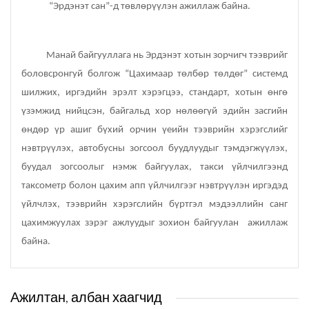
“Эрдэнэт сан”-д төвлөрүүлэн ажиллаж байна.
Манай байгууллага нь Эрдэнэт хотын зорчигч тээврийг
боловсронгуй болгож “Цахимаар төлбөр төлдөг” системд
шилжих, иргэдийн эрэлт хэрэгцээ, стандарт, хотын өнгө
үзэмжид нийцсэн, байгальд хор нөлөөгүй эдийн засгийн
өндөр үр ашиг бүхий орчин үеийн тээврийн хэрэгслийг
нэвтрүүлэх, автобусны зогсоол буудлуудыг тэмдэгжүүлэх,
буудал зогсоолыг нэмж байгуулах, такси үйлчилгээнд
таксометр болон цахим апп үйлчилгээг нэвтрүүлэн иргэдэд
үйлчлэх, тээврийн хэрэгслийн бүртгэл мэдээллийн санг
цахимжуулах зэрэг ажлуудыг зохион байгуулан ажиллаж
байна.
Ажилтан, албан хаагчид