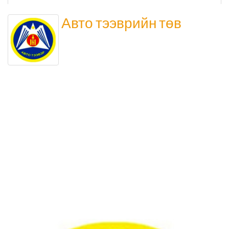
Төрийн аудитын газар
Авто тээврийн төв
Соёл урлагийн газар
Орхон аймаг дахь Сум дундын иргэний хэргийн
анхан шатны шүүх
Орхон аймаг дахь Шүүхийн тамгын газар
БОЛОВСРОЛ, ШИНЖЛЭХ УХААНЫ ЯАМНЫ ХАРЬЯА
ОРХОН АЙМАГ ДАХЬ ХӨДӨӨ АЖ АХУЙН МЭРГЭЖЛИЙН
СУРГАЛТ ҮЙЛДВЭРЛЭЛИЙН ТӨВ
Мэргэжлийн сургалт, үйлдвэрлэлийн төв
Боловсролын газар