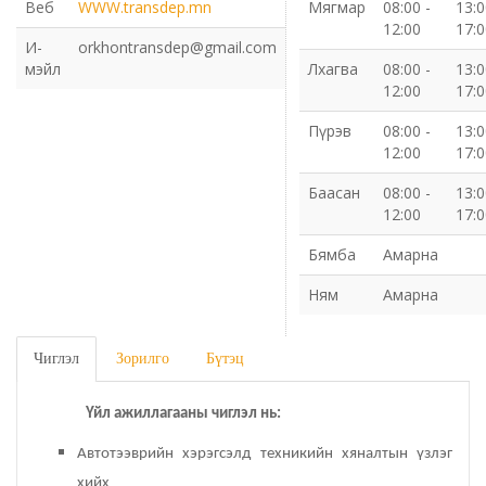
Веб
WWW.transdep.mn
Мягмар
08:00 -
13:0
12:00
17:0
Газрын харилцаа барилга хот байгуулалтын газар
И-
orkhontransdep@gmail.com
мэйл
Лхагва
08:00 -
13:0
12:00
17:0
Нийгмийн даатгалын газар
Пүрэв
08:00 -
13:0
Онцгой байдлын газар
12:00
17:0
Баасан
08:00 -
13:0
Орон нутгийн Өмчийн газар
12:00
17:0
Бямба
Амарна
Орхон аймаг дахь Гаалийн газар
Ням
Амарна
Орхон аймгийн Байгаль орчны газар
Чиглэл
Зорилго
Бүтэц
Санхүүгийн хяналт, дотоод аудитын газар
Үйл ажиллагааны чиглэл нь:
Стандарт, хэмжил зүйн хэлтэс
Автотээврийн хэрэгсэлд техникийн хяналтын үзлэг
Статистикийн хэлтэс
хийх