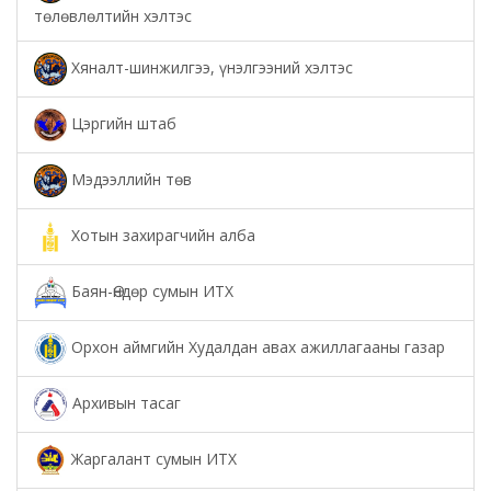
төлөвлөлтийн хэлтэс
Хяналт-шинжилгээ, үнэлгээний хэлтэс
Цэргийн штаб
Мэдээллийн төв
Хотын захирагчийн алба
Баян-Өндөр сумын ИТХ
Орхон аймгийн Худалдан авах ажиллагааны газар
Архивын тасаг
Жаргалант сумын ИТХ