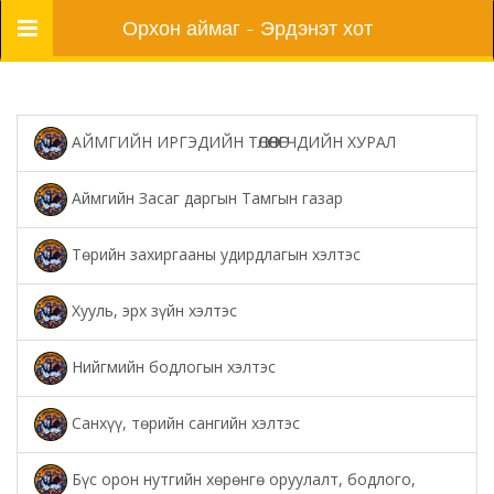
Цэс
Орхон аймаг - Эрдэнэт хот
АЙМГИЙН ИРГЭДИЙН ТӨЛӨӨЛӨГЧДИЙН ХУРАЛ
Аймгийн Засаг даргын Тамгын газар
Төрийн захиргааны удирдлагын хэлтэс
Хууль, эрх зүйн хэлтэс
Нийгмийн бодлогын хэлтэс
Санхүү, төрийн сангийн хэлтэс
Бүс орон нутгийн хөрөнгө оруулалт, бодлого,