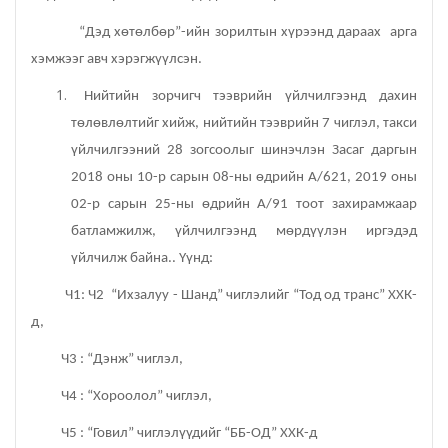
“Дэд хөтөлбөр”-ийн зорилтын хүрээнд дараах арга
Орхон аймаг дахь Захиргааны хэргийн анхан
хэмжээг авч хэрэгжүүлсэн.
шатны шүүх
Нийтийн зорчигч тээврийн үйлчилгээнд дахин
Орхон аймаг дахь Сум дундын эрүүгийн хэргийн
төлөвлөлтийг хийж, нийтийн тээврийн 7 чиглэл, такси
анхан шатны шүүх
үйлчилгээний 28 зогсоолыг шинэчлэн Засаг даргын
2018 оны 10-р сарын 08-ны өдрийн А/621, 2019 оны
Хүүхэд залуучуудын театр
02-р сарын 25-ны өдрийн А/91 тоот захирамжаар
батламжилж, үйлчилгээнд мөрдүүлэн иргэдэд
Цэцэрлэгжүүлэлт ногоон байгууламжийн газар
үйлчилж байна.. Үүнд:
Эрдэнэтийн ДЦС ТӨХК
Ч1: Ч2 “Ихзалуу - Шанд” чиглэлийг “Тод од транс” ХХК-
д,
Сум дундын ойн анги
Ч3 : “Дэнж” чиглэл,
Музей
Ч4 : “Хороолол” чиглэл,
Ч5 : “Говил” чиглэлүүдийг “ББ-ОД” ХХК-д
Нийтлэг үйлчилгээний алба