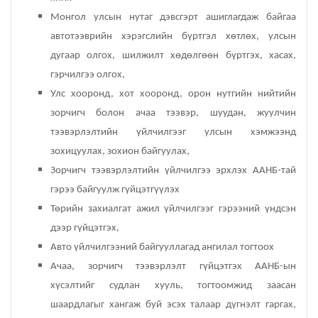
Монгол улсын нутаг дэвсгэрт ашиглагдаж байгаа
Татварын газар
автотээврийн хэрэгслийн бүртгэл хөтлөх, улсын
дугаар олгох, шилжилт хөдөлгөөн бүртгэх, хасах,
Улсын бүртгэлийн хэлтэс
гэрчилгээ олгох,
Улс хооронд, хот хооронд, орон нутгийн нийтийн
Ус цаг уур, орчны шинжилгээний төв
зорчигч болон ачаа тээвэр, шуудан, жуулчин
тээвэрлэлтийн үйлчилгээг улсын хэмжээнд
Хүүхэд, гэр бүлийн хөгжил, хамгааллын газар
зохицуулах, зохион байгуулах,
Зорчигч тээвэрлэлтийн үйлчилгээ эрхлэх ААНБ-тай
Хөдөлмөр, халамжийн үйлчилгээний газар
гэрээ байгуулж гүйцэтгүүлэх
Төрийн захиалгат ажил үйлчилгээг гэрээний үндсэн
Цагдаагийн газар
дээр гүйцэтгэх,
Авто үйлчилгээний байгууллагад ангилал тогтоох
Шүүх шинжилгээний хэлтэс
Ачаа, зорчигч тээвэрлэлт гүйцэтгэх ААНБ-ын
хүсэлтийг судлан хууль, тогтоомжид заасан
Шүүхийн шийдвэр гүйцэтгэх газар-437 дугаар
шаардлагыг хангаж буй эсэх талаар дүгнэлт гаргах,
нээлттэй хорих анги