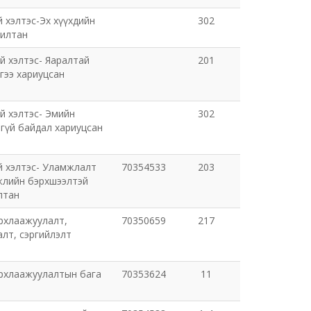
 хэлтэс-Эх хүүхдийн
302
жилтан
й хэлтэс- Яаралтай
201
гээ хариуцсан
й хэлтэс- Эмийн
302
гүй байдал хариуцсан
й хэлтэс- Уламжлалт
70354533
203
гжлийн бэрхшээлтэй
лтан
рхлаажуулалт,
70350659
217
лт, сэргийлэлт
архлаажуулалтын бага
70353624
11