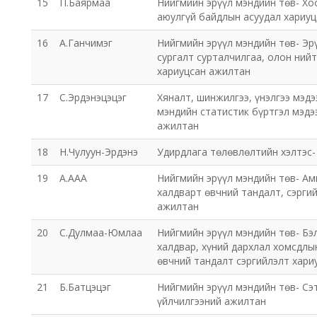
15
П.Баярмаа
Нийгмийн эрүүл мэндийн төв- Хо
аюулгүй байдлын асуудал хариу
16
А.Ганчимэг
Нийгмийн эрүүл мэндийн төв- Эр
сургалт сурталчилгаа, олон ний
хариуцсан ажилтан
17
С.Эрдэнэцэцэг
Хяналт, шинжилгээ, үнэлгээ мэдэ
мэндийн статистик бүртгэл мэдэ
ажилтан
18
Н.Чулуун-Эрдэнэ
Удирдлага төлөвлөлтийн хэлтэс-
19
А.ААА
Нийгмийн эрүүл мэндийн төв- Ам
халдварт өвчний тандалт, сэрги
ажилтан
20
С.Дулмаа-Юмлаа
Нийгмийн эрүүл мэндийн төв- Бэ
халдвар, хүний дархлал хомсдлы
өвчний тандалт сэргийлэлт хари
21
Б.Батцэцэг
Нийгмийн эрүүл мэндийн төв- Сэ
үйлчилгээний ажилтан