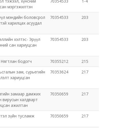
ол тэжээл, хүнсний
70354533
1-4
цсан мэргэжилтэн
үүл мэндийн боловсрол
70354533
203
ттэй харилцах асуудал
эллийн хэлтэс- Эрүүл
70354533
203
эний сан хариуцсан
 Нягтлан бодогч
70355212
215
ьсгалын зам, сүрьегийн
70353624
217
йлэлт хариуцсан
лгийн замаар дамжих
70350659
217
н вирусын халдварт
уцсан ажилтан
тгэл зүйн тусламж
70350659
217