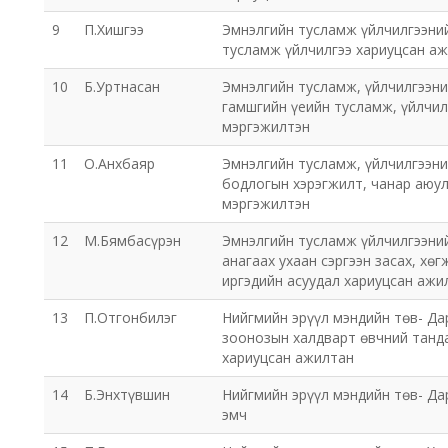
9
П.Хишгээ
Эмнэлгийн тусламж үйлчилгээний
тусламж үйлчилгээ хариуцсан а
10
Б.Уртнасан
Эмнэлгийн тусламж, үйлчилгээни
гамшгийн үеийн тусламж, үйлчил
мэргэжилтэн
11
О.Анхбаяр
Эмнэлгийн тусламж, үйлчилгээни
бодлогын хэрэгжилт, чанар аюул
мэргэжилтэн
12
М.Бямбасүрэн
Эмнэлгийн тусламж үйлчилгээни
анагаах ухаан сэргээн засах, хө
иргэдийн асуудал хариуцсан ажи
13
П.Отгонбилэг
Нийгмийн эрүүл мэндийн төв- Да
зоонозын халдварт өвчний танда
хариуцсан ажилтан
14
Б.Энхтүвшин
Нийгмийн эрүүл мэндийн төв- Д
эмч