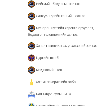
Нийгмийн бодлогын хэлтэс
Санхүү, төрийн сангийн хэлтэс
Бүс орон нутгийн хөрөнгө оруулалт,
бодлого, төлөвлөлтийн хэлтэс
Хяналт-шинжилгээ, үнэлгээний хэлтэс
Цэргийн штаб
Мэдээллийн төв
Хотын захирагчийн алба
Баян-Өндөр сумын ИТХ
Орхон аймгийн Худалдан авах