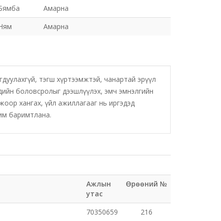
Бямба
Амарна
Ням
Амарна
игдуулахгүй, тэгш хүртээмжтэй, чанартай эрүүл
ндийн боловсролыг дээшлүүлэх, эмч эмнэлгийн
оор хангах, үйл ажиллагааг нь иргэдэд
чим баримтлана.
Ажлын
Өрөөний №
утас
70350659
216