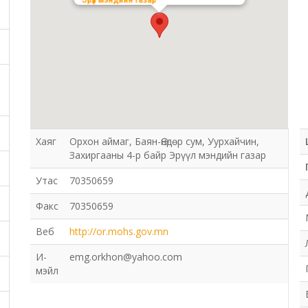
Эрүүл мэндийн газар
Хаяг
Орхон аймаг, Баян-Өндөр сум, Уурхайчин,
Захиргааны 4-р байр Эрүүл мэндийн газар
Утас
70350659
Факс
70350659
Веб
http://or.mohs.gov.mn
И-
emg.orkhon@yahoo.com
мэйл