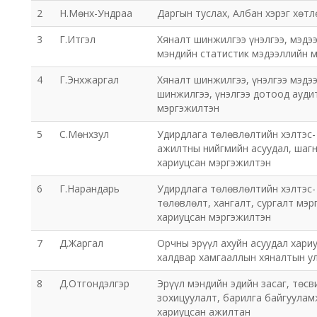
2
Н.Мөнх-Ундраа
Даргын туслах, Албан хэрэг хөт
3
Г.Итгэл
Хяналт шинжилгээ үнэлгээ, мэдээ
мэндийн статистик мэдээллийн 
4
Г.Энхжаргал
Хяналт шинжилгээ, үнэлгээ мэдээ
шинжилгээ, үнэлгээ дотоод ауди
мэргэжилтэн
5
С.Мөнхзул
Удирдлага төлөвлөлтийн хэлтэс-
ажилтны нийгмийн асуудал, шаг
хариуцсан мэргэжилтэн
6
Г.Нарандарь
Удирдлага төлөвлөлтийн хэлтэс-
төлөвлөлт, хангалт, сургалт мэ
хариуцсан мэргэжилтэн
7
Д.Жаргал
Орчны эрүүл ахуйн асуудал хариу
халдвар хамгааллын хяналтын у
8
Д.Отгондэлгэр
Эрүүл мэндийн эдийн засаг, төсв
зохицуулалт, барилга байгуула
хариуцсан ажилтан