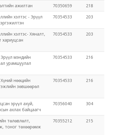
лөлтийн ажилтан
70350659
218
ллийн хэлтэс - Эрүүл
70354533
203
мэргэжилтэн
ллийн хэлтэс- Хяналт,
70354533
203
т хариуцсан
 Эрүүл мэндийн
70354533
216
нал урамшуулал
 Хүний нөөцийн
70354533
216
ргэжлийн зөвшөөрөл
цсан эрүүл ахуй,
70356040
304
лсын ахлах байцаагч
ийн төлөвлөлт,
70355212
215
мж, тоног төхөөрөмж