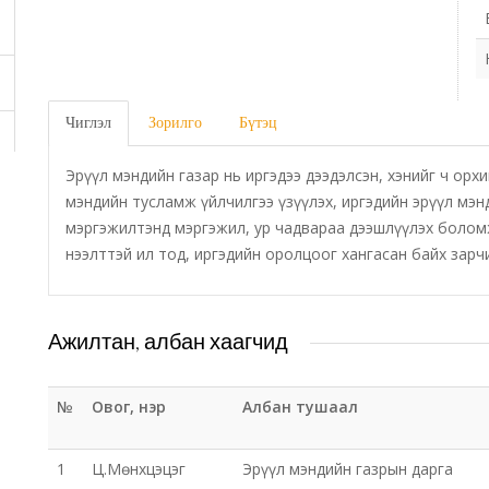
Чиглэл
Зорилго
Бүтэц
Эрүүл мэндийн газар нь иргэдээ дээдэлсэн, хэнийг ч орх
мэндийн тусламж үйлчилгээ үзүүлэх, иргэдийн эрүүл мэ
мэргэжилтэнд мэргэжил, ур чадвараа дээшлүүлэх боломж
нээлттэй ил тод, иргэдийн оролцоог хангасан байх зар
Ажилтан, албан хаагчид
№
Овог, нэр
Албан тушаал
1
Ц.Мөнхцэцэг
Эрүүл мэндийн газрын дарга