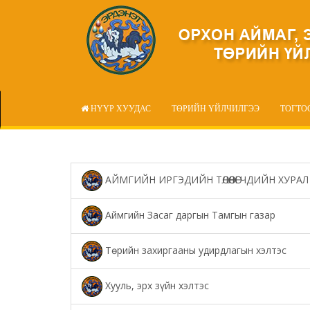
НҮҮР ХУУДАС
ТӨРИЙН ҮЙЛЧИЛГЭЭ
ТОГТО
АЙМГИЙН ИРГЭДИЙН ТӨЛӨӨЛӨГЧДИЙН ХУРАЛ
Аймгийн Засаг даргын Тамгын газар
Төрийн захиргааны удирдлагын хэлтэс
Хууль, эрх зүйн хэлтэс