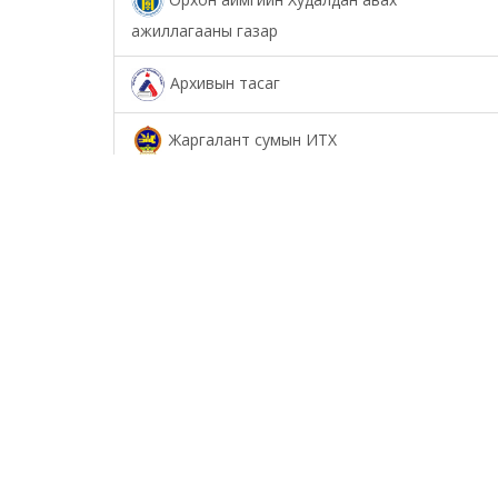
ажиллагааны газар
Архивын тасаг
Жаргалант сумын ИТХ
Төрийн аудитын газар
Соёл урлагийн газар
Орхон аймаг дахь Сум дундын иргэний
хэргийн анхан шатны шүүх
Орхон аймаг дахь Шүүхийн тамгын газар
БОЛОВСРОЛ, ШИНЖЛЭХ УХААНЫ ЯАМНЫ
ХАРЬЯА ОРХОН АЙМАГ ДАХЬ ХӨДӨӨ АЖ АХУЙН