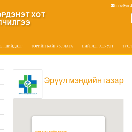
info@erd
ОЛ ШИЙДВЭР
ТӨРИЙН БАЙГУУЛЛАГА
НИЙТЛЭГ АСУУЛТ
ТУС
Эрүүл мэндийн газар