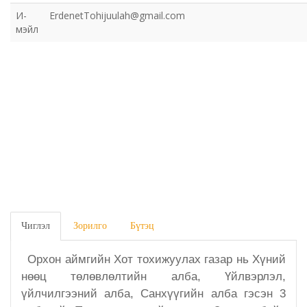
И-
ErdenetTohijuulah@gmail.com
Газрын харилцаа барилга хот байгуулалтын газар
мэйл
Нийгмийн даатгалын газар
Онцгой байдлын газар
Орон нутгийн Өмчийн газар
Орхон аймаг дахь Гаалийн газар
Орхон аймгийн Байгаль орчны газар
Чиглэл
Зорилго
Бүтэц
Санхүүгийн хяналт, дотоод аудитын газар
Орхон аймгийн Хот тохижуулах газар нь Хүний
Стандарт, хэмжил зүйн хэлтэс
нөөц төлөвлөлтийн алба, Үйлвэрлэл,
үйлчилгээний алба, Санхүүгийн алба гэсэн 3
Статистикийн хэлтэс