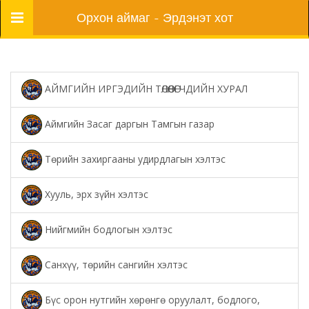
Цэс
Орхон аймаг - Эрдэнэт хот
АЙМГИЙН ИРГЭДИЙН ТӨЛӨӨЛӨГЧДИЙН ХУРАЛ
Аймгийн Засаг даргын Тамгын газар
Төрийн захиргааны удирдлагын хэлтэс
Хууль, эрх зүйн хэлтэс
Нийгмийн бодлогын хэлтэс
Санхүү, төрийн сангийн хэлтэс
Бүс орон нутгийн хөрөнгө оруулалт, бодлого,