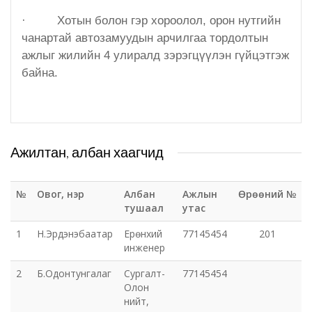
·
Хотын болон гэр хороолол, орон нутгийн
Орхон аймаг дахь Захиргааны хэргийн анхан
чанартай автозамуудын арчилгаа тордолтын
шатны шүүх
ажлыг жилийн 4 улиралд зэрэгцүүлэн гүйцэтгэж
байна.
Орхон аймаг дахь Сум дундын эрүүгийн хэргийн
анхан шатны шүүх
Хүүхэд залуучуудын театр
Ажилтан, албан хаагчид
Цэцэрлэгжүүлэлт ногоон байгууламжийн газар
№
Овог, нэр
Албан
Ажлын
Өрөөний №
Эрдэнэтийн ДЦС ТӨХК
тушаал
утас
1
Н.Эрдэнэбаатар
Ерөнхий
77145454
201
Сум дундын ойн анги
инженер
2
Б.Одонтунгалаг
Сургалт-
77145454
Музей
Олон
нийт,
Нийтлэг үйлчилгээний алба