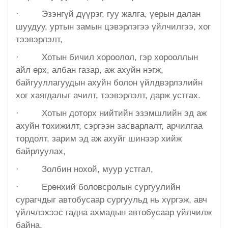
·
Эзэнгүй дүүрэг, гуу жалга, үерын далан
Эрүүл мэндийн газар
шуудуу, уртын замын цэвэрлэгээ үйлчилгээ, хог
тээвэрлэлт,
Авто тээврийн төв
·
Хотын бичил хороолол, гэр хорооллын
Мал эмнэлгийн газар
айл өрх, албан газар, аж ахуйн нэгж,
байгууллагуудын ахуйн болон үйлдвэрлэлийн
Хүнс, хөдөө аж ахуйн газар
хог хаягдалыг ачилт, тээвэрлэлт, дарж устгах.
·
Хотын доторх нийтийн эзэмшлийн эд аж
Баян-Өндөр сумын ЗДТГ
ахуйн тохижилт, сэргээн засварлалт, арчилгаа
тордолт, зарим эд аж ахуйг шинээр хийж
Жаргалант сумын ЗДТГ
байрлуулах,
·
Золбин нохой, муур устгал,
Орхон аймгийн Иргэний хэргийн давж заалдах
шатны шүүх
·
Ерөнхий боловсролын сургуулийн
сурагчдыг автобусаар сургуульд нь хүргэж, авч
Орхон аймгийн Эрүүгийн хэргийн давж заалдах
үйлчлэхээс гадна ахмадын автобусаар үйлчилж
шатны шүүх
байна.