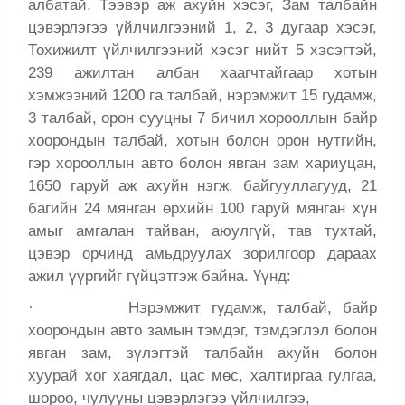
албатай. Тээвэр аж ахуйн хэсэг, Зам талбайн
цэвэрлэгээ үйлчилгээний 1, 2, 3 дугаар хэсэг,
Татварын газар
Тохижилт үйлчилгээний хэсэг нийт 5 хэсэгтэй,
239 ажилтан албан хаагчтайгаар хотын
Улсын бүртгэлийн хэлтэс
хэмжээний 1200 га талбай, нэрэмжит 15 гудамж,
3 талбай, орон сууцны 7 бичил хорооллын байр
Ус цаг уур, орчны шинжилгээний төв
хоорондын талбай, хотын болон орон нутгийн,
гэр хорооллын авто болон явган зам хариуцан,
Хүүхэд, гэр бүлийн хөгжил, хамгааллын газар
1650 гаруй аж ахуйн нэгж, байгууллагууд, 21
багийн 24 мянган өрхийн 100 гаруй мянган хүн
Хөдөлмөр, халамжийн үйлчилгээний газар
амыг амгалан тайван, аюулгүй, тав тухтай,
цэвэр орчинд амьдруулах зорилгоор дараах
Цагдаагийн газар
ажил үүргийг гүйцэтгэж байна. Үүнд:
·
Нэрэмжит гудамж, талбай, байр
Шүүх шинжилгээний хэлтэс
хоорондын авто замын тэмдэг, тэмдэглэл болон
явган зам, зүлэгтэй талбайн ахуйн болон
Шүүхийн шийдвэр гүйцэтгэх газар-437 дугаар
хуурай хог хаягдал, цас мөс, халтиргаа гулгаа,
нээлттэй хорих анги
шороо, чулууны цэвэрлэгээ үйлчилгээ,