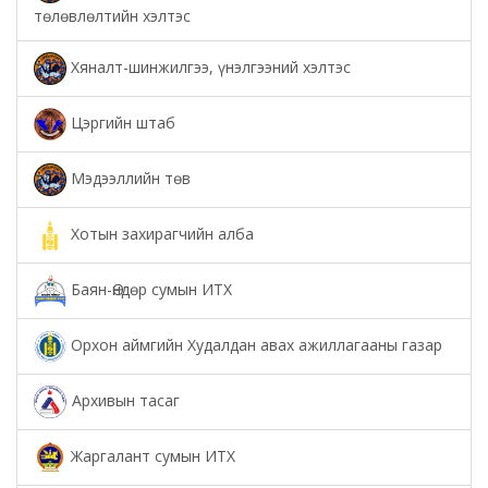
төлөвлөлтийн хэлтэс
Хяналт-шинжилгээ, үнэлгээний хэлтэс
Цэргийн штаб
Мэдээллийн төв
Хотын захирагчийн алба
Баян-Өндөр сумын ИТХ
Орхон аймгийн Худалдан авах ажиллагааны газар
Архивын тасаг
Жаргалант сумын ИТХ