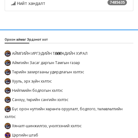
7485635
Нийт хандалт
Орхон аймаг Эрдэнэт хот
АЙМГИЙН ИРГЭДИЙН ТӨЛӨӨЛӨГЧДИЙН ХУРАЛ
Аймгийн Засаг даргын Тамгын газар
Төрийн захиргааны удирдлагын хэлтэс
Хууль, эрх зүйн хэлтэс
Нийгмийн бодлогын хэлтэс
Санхүү, төрийн сангийн хэлтэс
Бүс орон нутгийн хөрөнгө оруулалт, бодлого, төлөвлөлтийн
хэлтэс
Хяналт-шинжилгээ, үнэлгээний хэлтэс
Цэргийн штаб