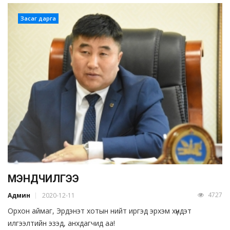
Засаг дарга
МЭНДЧИЛГЭЭ
4727
Админ
2020-12-11
Орхон аймаг, Эрдэнэт хотын нийт иргэд эрхэм хүндэт
илгээлтийн эзэд, анхдагчид аа!