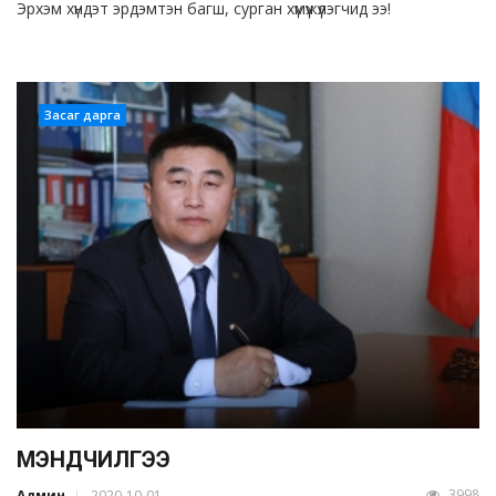
Эрхэм хүндэт эрдэмтэн багш, сурган хүмүүжүүлэгчид ээ!
Засаг дарга
МЭНДЧИЛГЭЭ
3998
Админ
2020-10-01