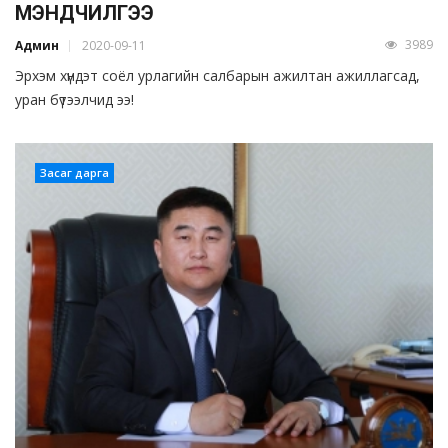
МЭНДЧИЛГЭЭ
3989
Админ
2020-09-11
Эрхэм хүндэт соёл урлагийн салбарын ажилтан ажиллагсад,
уран бүтээлчид ээ!
Засаг дарга