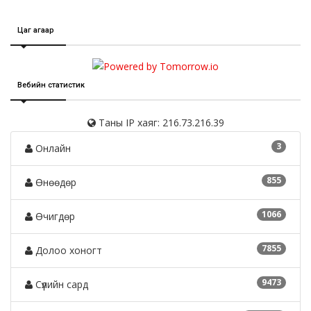
Цаг агаар
Вебийн статистик
Таны IP хаяг: 216.73.216.39
3
Онлайн
855
Өнөөдөр
1066
Өчигдөр
7855
Долоо хоногт
9473
Сүүлийн сард