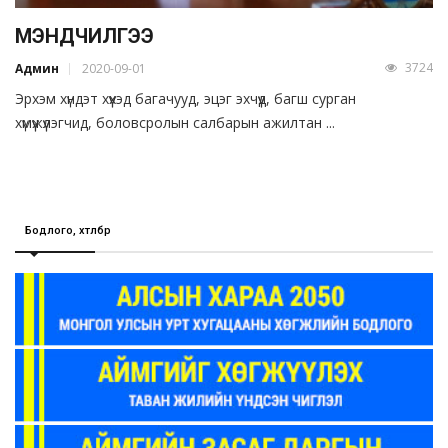
МЭНДЧИЛГЭЭ
3724
Админ
2020-09-01
Эрхэм хүндэт хүүхэд багачууд, эцэг эхчүүд, багш сурган
хүмүүжүүлэгчид, боловсролын салбарын ажилтан ...
Бодлого, хөтөлбөр