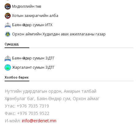
Мэдээллийн төв
Хотын захирагчийн алба
Баян-Өндөр сумын ИТХ
Орхон аймгийн Худалдан авах ажиллагааны газар
Сумдууд
Баян-Өндөр сумын ЗДТГ
Жаргалант сумын ЗДТГ
Холбоо барих
Нутгийн удирдлагын ордон, Амарын талбай
Хүрэнбулаг баг, Баян-Өндөр сум, Орхон аймаг
Утас: +976 7035 7319
Факс: +976 7035 9522
И-мэйл:
info@erdenet.mn