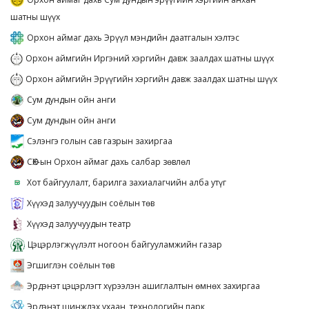
шатны шүүх
Орхон аймаг дахь Эрүүл мэндийн даатгалын хэлтэс
Орхон аймгийн Иргэний хэргийн давж заалдах шатны шүүх
Орхон аймгийн Эрүүгийн хэргийн давж заалдах шатны шүүх
Сум дундын ойн анги
Сум дундын ойн анги
Сэлэнгэ голын сав газрын захиргаа
СӨХ-ын Орхон аймаг дахь салбар зөвлөл
Хот байгуулалт, барилга захиалагчийн алба утүг
Хүүхэд залуучуудын соёлын төв
Хүүхэд залуучуудын театр
Цэцэрлэгжүүлэлт ногоон байгууламжийн газар
Эгшиглэн соёлын төв
Эрдэнэт цэцэрлэгт хүрээлэн ашиглалтын өмнөх захиргаа
Эрдэнэт шинжлэх ухаан, технологийн парк