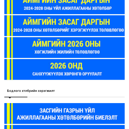
Бодлого хөтөлбөрийн хэрэгжилт