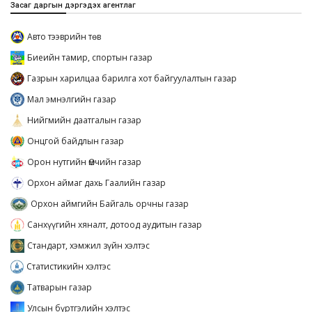
Засаг даргын дэргэдэх агентлаг
Авто тээврийн төв
Биеийн тамир, спортын газар
Газрын харилцаа барилга хот байгуулалтын газар
Мал эмнэлгийн газар
Нийгмийн даатгалын газар
Онцгой байдлын газар
Орон нутгийн Өмчийн газар
Орхон аймаг дахь Гаалийн газар
Орхон аймгийн Байгаль орчны газар
Санхүүгийн хяналт, дотоод аудитын газар
Стандарт, хэмжил зүйн хэлтэс
Статистикийн хэлтэс
Татварын газар
Улсын бүртгэлийн хэлтэс