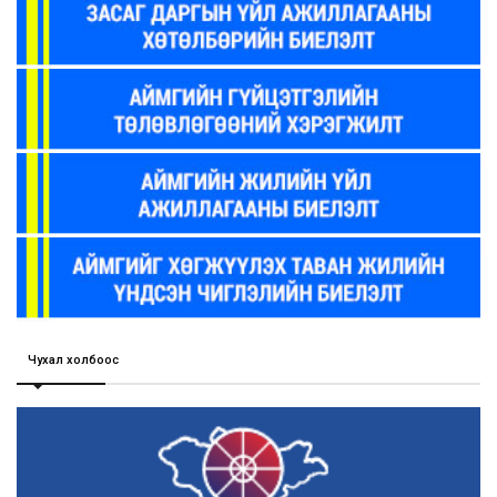
Чухал холбоос