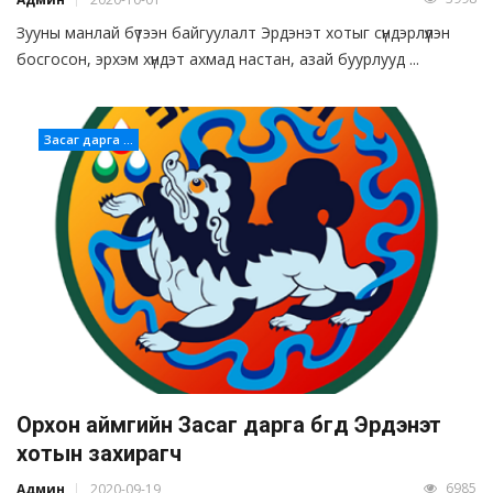
Зууны манлай бүтээн байгуулалт Эрдэнэт хотыг сүндэрлүүлэн
босгосон, эрхэм хүндэт ахмад настан, азай буурлууд ...
Засаг дарга ...
Орхон аймгийн Засаг дарга бөгөөд Эрдэнэт
хотын захирагч
6985
Админ
2020-09-19