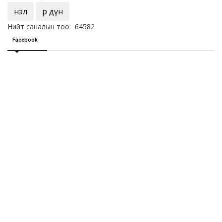
Үнэл
Үр дүн
Нийт саналын тоо: 64582
Facebook