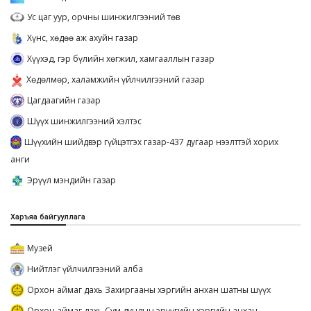
Ус цаг уур, орчны шинжилгээний төв
Хүнс, хөдөө аж ахуйн газар
Хүүхэд, гэр бүлийн хөгжил, хамгааллын газар
Хөдөлмөр, халамжийн үйлчилгээний газар
Цагдаагийн газар
Шүүх шинжилгээний хэлтэс
Шүүхийн шийдвэр гүйцэтгэх газар-437 дугаар нээлттэй хорих
анги
Эрүүл мэндийн газар
Харъяа байгууллага
Музей
Нийтлэг үйлчилгээний алба
Орхон аймаг дахь Захиргааны хэргийн анхан шатны шүүх
Орхон аймаг дахь Сум дундын эрүүгийн хэргийн анхан