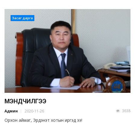
Засаг дарга
МЭНДЧИЛГЭЭ
3638
Админ
2020-11-26
Орхон аймаг, Эрдэнэт хотын иргэд ээ!