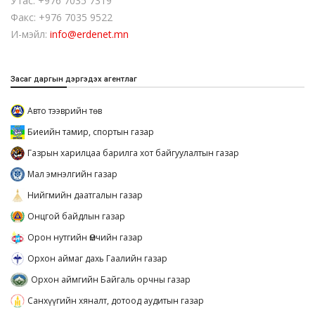
Утас: +976 7035 7319
Факс: +976 7035 9522
И-мэйл:
info@erdenet.mn
Засаг даргын дэргэдэх агентлаг
Авто тээврийн төв
Биеийн тамир, спортын газар
Газрын харилцаа барилга хот байгуулалтын газар
Мал эмнэлгийн газар
Нийгмийн даатгалын газар
Онцгой байдлын газар
Орон нутгийн Өмчийн газар
Орхон аймаг дахь Гаалийн газар
Орхон аймгийн Байгаль орчны газар
Санхүүгийн хяналт, дотоод аудитын газар