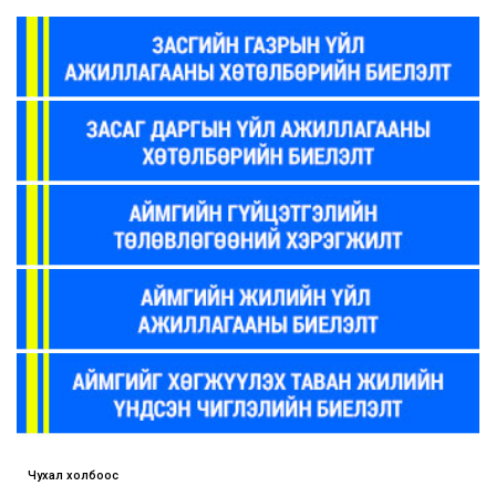
Чухал холбоос