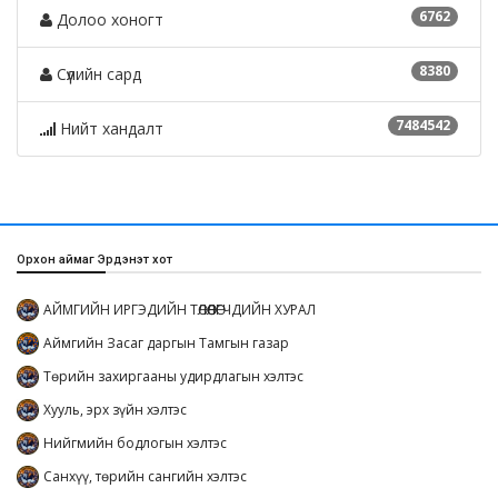
6762
Долоо хоногт
8380
Сүүлийн сард
7484542
Нийт хандалт
Орхон аймаг Эрдэнэт хот
АЙМГИЙН ИРГЭДИЙН ТӨЛӨӨЛӨГЧДИЙН ХУРАЛ
Аймгийн Засаг даргын Тамгын газар
Төрийн захиргааны удирдлагын хэлтэс
Хууль, эрх зүйн хэлтэс
Нийгмийн бодлогын хэлтэс
Санхүү, төрийн сангийн хэлтэс