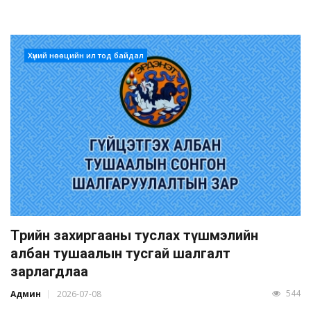
Хүний нөөцийн ил тод байдал
Төрийн захиргааны туслах түшмэлийн
албан тушаалын тусгай шалгалт
зарлагдлаа
544
Админ
2026-07-08