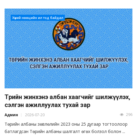
Хүний нөөцийн ил тод байдал
Төрийн жинхэнэ албан хаагчийг шилжүүлэх,
сэлгэн ажиллуулах тухай зар
296
Админ
2026-07-20
Төрийн албаны зөвлөлийн 2023 оны 25 дугаар тогтоолоор
батлагдсан Төрийн албаны шалгалт өгөх болзол болон ...