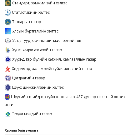
Стандарт, хэмжил зүйн хэлтэс
Статистикийн хэлтэс
Татварын газар
Улсын бүртгэлийн хэлтэс
Ус цаг уур, орчны шинжилгээний төв
Хүнс, хөдөө аж ахуйн газар
Хүүхэд, гэр бүлийн хөгжил, хамгааллын газар
Хөдөлмөр, халамжийн үйлчилгээний газар
Цагдаагийн газар
Шүүх шинжилгээний хэлтэс
Шүүхийн шийдвэр гүйцэтгэх газар-437 дугаар нээлттэй хорих
анги
Эрүүл мэндийн газар
Харъяа байгууллага