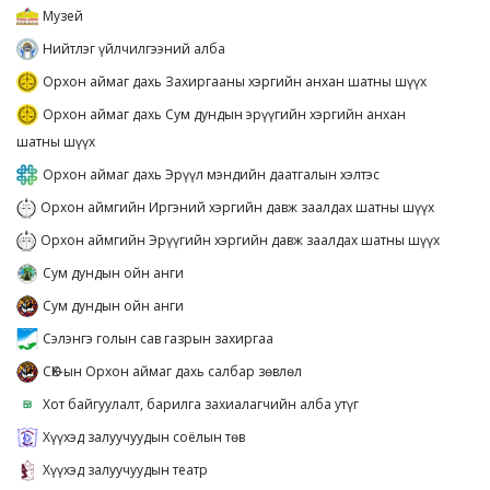
Музей
Нийтлэг үйлчилгээний алба
Орхон аймаг дахь Захиргааны хэргийн анхан шатны шүүх
Орхон аймаг дахь Сум дундын эрүүгийн хэргийн анхан
шатны шүүх
Орхон аймаг дахь Эрүүл мэндийн даатгалын хэлтэс
Орхон аймгийн Иргэний хэргийн давж заалдах шатны шүүх
Орхон аймгийн Эрүүгийн хэргийн давж заалдах шатны шүүх
Сум дундын ойн анги
Сум дундын ойн анги
Сэлэнгэ голын сав газрын захиргаа
СӨХ-ын Орхон аймаг дахь салбар зөвлөл
Хот байгуулалт, барилга захиалагчийн алба утүг
Хүүхэд залуучуудын соёлын төв
Хүүхэд залуучуудын театр