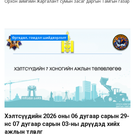
Орхон аймгийн Жаргалант сумын Засаг даргын Тамгын газар
Өргөдөл, гомдол шийдвэрлэлт
Хэлтсүүдийн 2026 оны 06 дугаар сарын 29-
нөөс 07 дугаар сарын 03-ны өдрүүдэд хийх
ажлын төлөвлөгөө