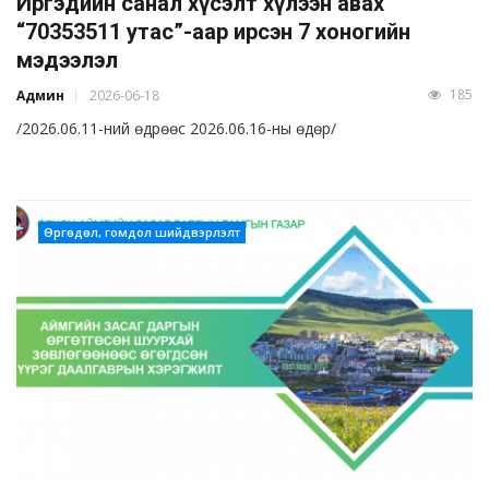
Иргэдийн санал хүсэлт хүлээн авах
“70353511 утас”-аар ирсэн 7 хоногийн
мэдээлэл
185
Админ
2026-06-18
/2026.06.11-ний өдрөөс 2026.06.16-ны өдөр/
Өргөдөл, гомдол шийдвэрлэлт