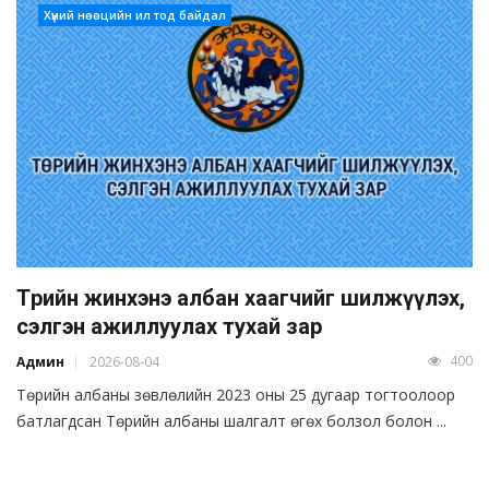
Хүний нөөцийн ил тод байдал
Төрийн жинхэнэ албан хаагчийг шилжүүлэх,
сэлгэн ажиллуулах тухай зар
400
Админ
2026-08-04
Төрийн албаны зөвлөлийн 2023 оны 25 дугаар тогтоолоор
батлагдсан Төрийн албаны шалгалт өгөх болзол болон ...