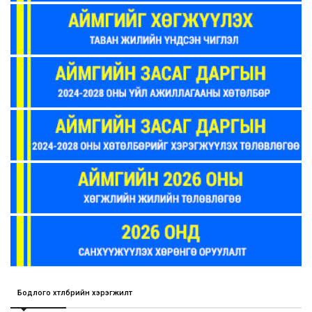
Бодлого хөтөлбөрийн хэрэгжилт