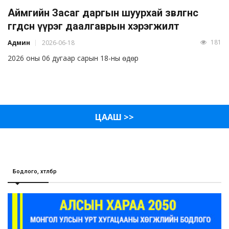
Аймгийн Засаг даргын шуурхай зөвлөгөөнөөс
өгөгдсөн үүрэг даалгаврын хэрэгжилт
181
Админ
2026-06-18
2026 оны 06 дугаар сарын 18-ны өдөр
ЦААШ >>
Бодлого, хөтөлбөр