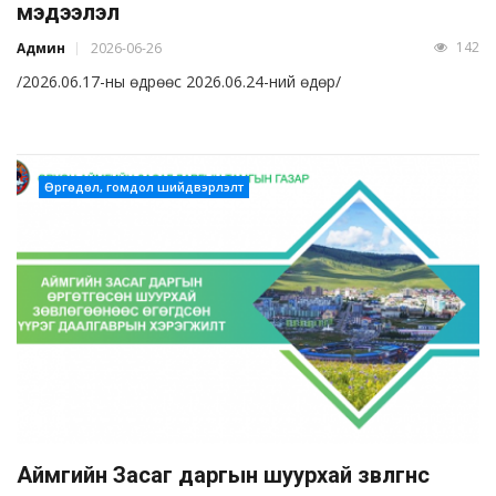
мэдээлэл
142
Админ
2026-06-26
/2026.06.17-ны өдрөөс 2026.06.24-ний өдөр/
Өргөдөл, гомдол шийдвэрлэлт
Аймгийн Засаг даргын шуурхай зөвлөгөөнөөс