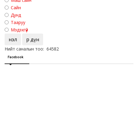
Маш сайн
Сайн
Дунд
Тааруу
Мэдэхгүй
Үнэл
Үр дүн
Нийт саналын тоо: 64582
Facebook