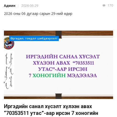
170
Админ
2026-06-29
2026 оны 06 дугаар сарын 29-ний өдөр
Өргөдөл, гомдол шийдвэрлэлт
Иргэдийн санал хүсэлт хүлээн авах
“70353511 утас”-аар ирсэн 7 хоногийн