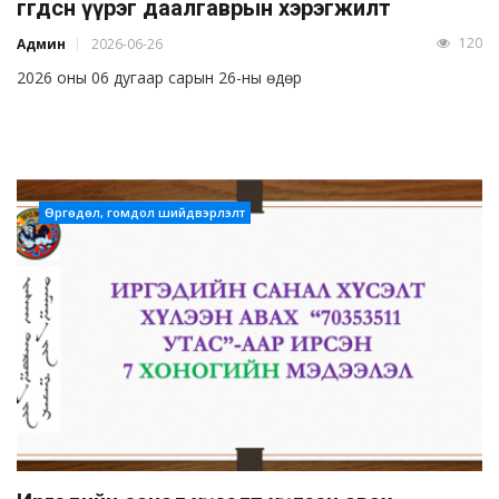
өгөгдсөн үүрэг даалгаврын хэрэгжилт
120
Админ
2026-06-26
2026 оны 06 дугаар сарын 26-ны өдөр
Өргөдөл, гомдол шийдвэрлэлт