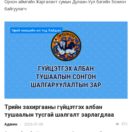
Орхон аймгийн Жаргалант сумын Дулаан-Уул багийн Зохион
байгуулагч
Хүний нөөцийн ил тод байдал
Төрийн захиргааны гүйцэтгэх албан
тушаалын тусгай шалгалт зарлагдлаа
972
Админ
2026-07-08