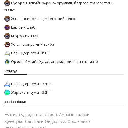
Бүс орон нутгийн хөрөнгө оруулалт, бодлого, төлөвлөлтийн
хэлтэс
Хяналт-шинжилгээ, үнэлгээний хэлтэс
Цэргийн штаб
Мэдээллийн төв
Хотын захирагчийн алба
Баян-Өндөр сумын ИТХ
Орхон аймгийн Худалдан авах ажиллагааны газар
Сумдууд
Баян-Өндөр сумын ЗДТГ
Жаргалант сумын ЗДТГ
Холбоо барих
Нутгийн удирдлагын ордон, Амарын талбай
Хүрэнбулаг баг, Баян-Өндөр сум, Орхон аймаг