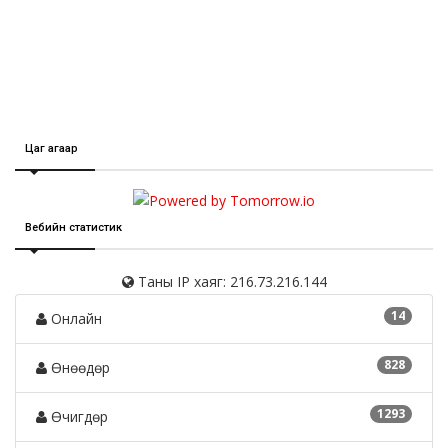
Цаг агаар
Вебийн статистик
Таны IP хаяг: 216.73.216.144
14
Онлайн
828
Өнөөдөр
1293
Өчигдөр