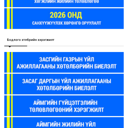
Бодлого хөтөлбөрийн хэрэгжилт