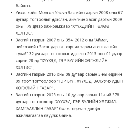
байжээ.
Үүнээс хойш Монгол Улсын Засгийн газрын 2008 оны 67
дугаар тогтоолыг үндэслэн, аймгийн Засаг даргын 2009
оны 79 дүгээр захирамжаар “ХҮҮХДИЙН ТӨЛӨӨ
ХЭЛТЭС”,
Засгийн газрын 2007 оны 354, 2012 оны “Аймаг,
нийслэлийн Засаг даргын харьяа зарим агентлагийн
тухай” 32 дугаар тогтоолыг үндэслэн 2013 оны 01 дүгээр
сарын 28-нд “ХҮҮХЭД, ГЭР БҮЛИЙН ХӨГЖЛИЙН
ХЭЛТЭС” ,
Засгийн газрын 2016 оны 08 дугаар сарын 3-ны өдрийн
09 тоот тогтоолоор “ГЭР БҮЛ, ХҮҮХЭД, ЗАЛУУЧУУДЫН
ХӨГЖЛИЙН ГАЗАР” ,
Засгийн газрын 2023 оны 10 дугаар сарын 11-ний 378
дугаар тогтоолоор “ХҮҮХЭД, ГЭР БҮЛИЙН ХӨГЖИЛ,
ХАМГААЛЛЫН ГАЗАР” болж өөрчлөгдөн үйл
ажиллагаагаа явуулж байна.