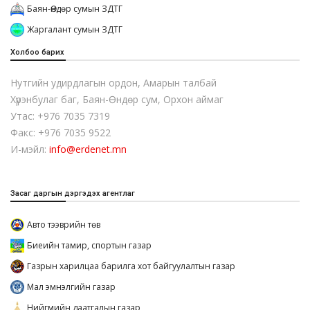
Баян-Өндөр сумын ЗДТГ
Жаргалант сумын ЗДТГ
Холбоо барих
Нутгийн удирдлагын ордон, Амарын талбай
Хүрэнбулаг баг, Баян-Өндөр сум, Орхон аймаг
Утас: +976 7035 7319
Факс: +976 7035 9522
И-мэйл:
info@erdenet.mn
Засаг даргын дэргэдэх агентлаг
Авто тээврийн төв
Биеийн тамир, спортын газар
Газрын харилцаа барилга хот байгуулалтын газар
Мал эмнэлгийн газар
Нийгмийн даатгалын газар