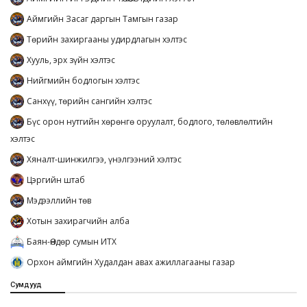
Аймгийн Засаг даргын Тамгын газар
Төрийн захиргааны удирдлагын хэлтэс
Хууль, эрх зүйн хэлтэс
Нийгмийн бодлогын хэлтэс
Санхүү, төрийн сангийн хэлтэс
Бүс орон нутгийн хөрөнгө оруулалт, бодлого, төлөвлөлтийн
хэлтэс
Хяналт-шинжилгээ, үнэлгээний хэлтэс
Цэргийн штаб
Мэдээллийн төв
Хотын захирагчийн алба
Баян-Өндөр сумын ИТХ
Орхон аймгийн Худалдан авах ажиллагааны газар
Сумдууд