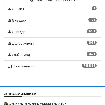
Таны IP хаяг: 216.73.216.5
3
Онлайн
122
Өнөөдөр
1293
Өчигдөр
6056
Долоо хоногт
7674
Сүүлийн сард
7483836
Нийт хандалт
Орхон аймаг Эрдэнэт хот
АЙМГИЙН ИРГЭДИЙН ТӨЛӨӨЛӨГЧДИЙН ХУРАЛ