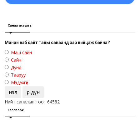
Санал асуулга
Манай вэб сайт таны санаанд хэр нийцэж байна?
Маш сайн
Сайн
Дунд
Тааруу
Мэдэхгүй
Үнэл
Үр дүн
Нийт саналын тоо: 64582
Facebook