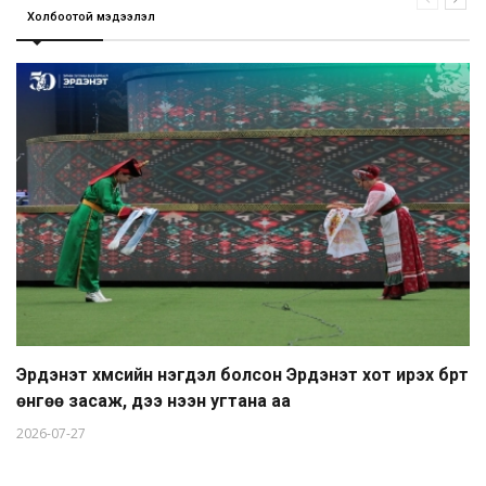
Холбоотой мэдээлэл
Эрдэнэт хүмүүсийн нэгдэл болсон Эрдэнэт хот ирэх бүрт
өнгөө засаж, үүдээ нээн угтана аа
2026-07-27