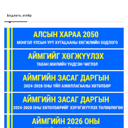
Бодлого, хөтөлбөр