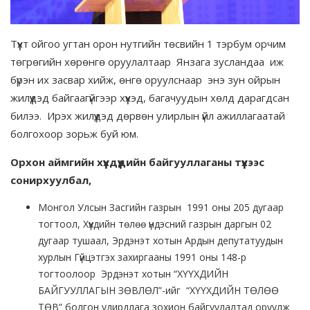
Түүхт ойгоо угтан орон нутгийн төсвийн 1 тэрбум орчим
төгрөгийн хөрөнгө оруулалтаар Янзага зусландаа иж
бүрэн их засвар хийж, өнгө оруулснаар энэ зун ойрын
жилүүдэд байгаагүйгээр хүүхэд, багачуудын хөлд дарагдсан
билээ. Ирэх жилүүдэд дөрвөн улирлын үйл ажиллагаатай
болгохоор зорьж буй юм.
Орхон аймгийн хүүхдүүдийн байгууллаганы түүхээс
сонирхуулбал,
Монгол Улсын Засгийн газрын 1991 оны 205 дугаар
тогтоол, Хүүхдийн төлөө үндэсний газрын даргын 02
дугаар тушаал, Эрдэнэт хотын Ардын депутатуудын
хурлын Гүйцэтгэх захиргааны 1991 оны 148-р
тогтоолоор Эрдэнэт хотын “ХҮҮХДИЙН
БАЙГУУЛЛАГЫН ЗӨВЛӨЛ”-ийг “ХҮҮХДИЙН ТӨЛӨӨ
ТӨВ” болгон удирдлага зохион байгуулалтад оруулж