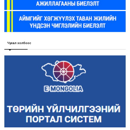
Чухал холбоос