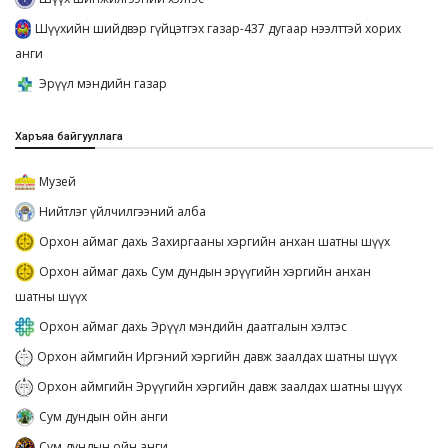
Шүүхийн шийдвэр гүйцэтгэх газар-437 дугаар нээлттэй хорих
анги
Эрүүл мэндийн газар
Харъяа байгууллага
Музей
Нийтлэг үйлчилгээний алба
Орхон аймаг дахь Захиргааны хэргийн анхан шатны шүүх
Орхон аймаг дахь Сум дундын эрүүгийн хэргийн анхан
шатны шүүх
Орхон аймаг дахь Эрүүл мэндийн даатгалын хэлтэс
Орхон аймгийн Иргэний хэргийн давж заалдах шатны шүүх
Орхон аймгийн Эрүүгийн хэргийн давж заалдах шатны шүүх
Сум дундын ойн анги
Сум дундын ойн анги