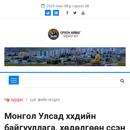
2026 оны 08-р сарын 08
Нүүр хуудас
Цаг үеийн мэдээ
Монгол Улсад хүүхдийн
байгууллага, хөдөлгөөн үүссэн