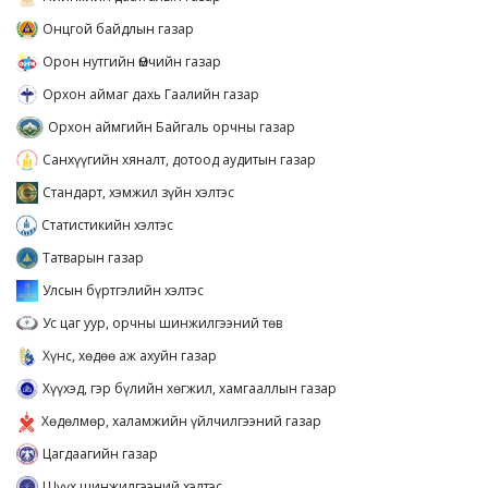
Онцгой байдлын газар
Орон нутгийн Өмчийн газар
Орхон аймаг дахь Гаалийн газар
Орхон аймгийн Байгаль орчны газар
Санхүүгийн хяналт, дотоод аудитын газар
Стандарт, хэмжил зүйн хэлтэс
Статистикийн хэлтэс
Татварын газар
Улсын бүртгэлийн хэлтэс
Ус цаг уур, орчны шинжилгээний төв
Хүнс, хөдөө аж ахуйн газар
Хүүхэд, гэр бүлийн хөгжил, хамгааллын газар
Хөдөлмөр, халамжийн үйлчилгээний газар
Цагдаагийн газар
Шүүх шинжилгээний хэлтэс