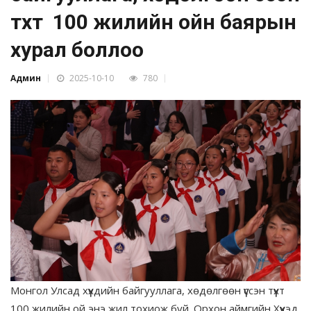
түүхт 100 жилийн ойн баярын
хурал боллоо
Админ
2025-10-10
780
Монгол Улсад хүүхдийн байгууллага, хөдөлгөөн үүссэн түүхт
100 жилийн ой энэ жил тохиож буй. Орхон аймгийн Хүүхэд,