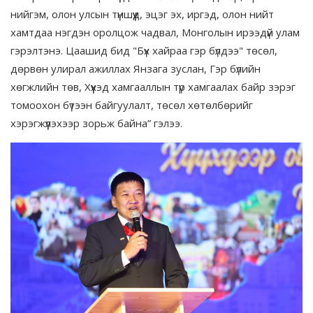
нийгэм, олон улсын түншүүд, эцэг эх, иргэд, олон нийт
хамтдаа нэгдэн оролцож чадвал, Монголын ирээдүй улам
гэрэлтэнэ. Цаашид бид "Бүх хайраа гэр бүлдээ" төсөл,
дөрвөн улирал ажиллах Янзага зуслан, Гэр бүлийн
хөгжлийн төв, Хүүхэд хамгааллын түр хамгаалах байр зэрэг
томоохон бүтээн байгуулалт, төсөл хөтөлбөрийг
хэрэгжүүлэхээр зорьж байна” гэлээ.