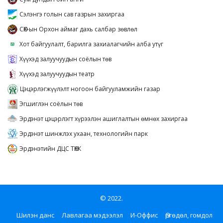
Сэлэнгэ голын сав газрын захиргаа
СӨХ-ын Орхон аймаг дахь салбар зөвлөл
Хот байгуулалт, барилга захиалагчийн алба утүг
Хүүхэд залуучуудын соёлын төв
Хүүхэд залуучуудын театр
Цэцэрлэгжүүлэлт ногоон байгууламжийн газар
Эгшиглэн соёлын төв
Эрдэнэт цэцэрлэгт хүрээлэн ашиглалтын өмнөх захиргаа
Эрдэнэт шинжлэх ухаан, технологийн парк
Эрдэнэтийн ДЦС ТӨХК
© 2022.
Шилэн данс
Лавлагаа мэдээлэл
И-Оффис
Өргөдөл, гомдол