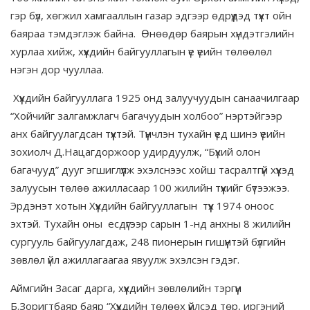
гэр бүл, хөгжил хамгааллын газар эдгээр өдрүүдэд түүхт ойн
баяраа тэмдэглэж байна. Өнөөдөр баярын хүндэтгэлийн
хурлаа хийж, хүүхдийн байгууллагын үе үеийн төлөөлөл
нэгэн дор чууллаа.
Хүүхдийн байгууллага 1925 онд залуучуудын санаачилгаар
“Хойчийг залгамжлагч багачуудын холбоо” нэртэйгээр
анх байгуулагдсан түүхтэй. Түүнчлэн тухайн үед шинэ үеийн
зохиолч Д.Нацагдоржоор удирдуулж, “Бүхий олон
багачууд” дууг эгшиглүүлж эхэлснээс хойш тасралтгүй хүүхэд
залуусын төлөө ажилласаар 100 жилийн түүхийг бүтээжээ.
Эрдэнэт хотын Хүүхдийн байгууллагын түүх 1974 оноос
эхтэй. Тухайн оны есдүгээр сарын 1-нд анхны 8 жилийн
сургууль байгуулагдаж, 248 пионерын гишүүнтэй бүлгийн
зөвлөл үйл ажиллагаагаа явуулж эхэлсэн гэдэг.
Аймгийн Засаг дарга, хүүхдийн зөвлөлийн тэргүүн
Б.Зоригтбаяр баяр “Хүүхдийн төлөөх үйлсэд төр, иргэний