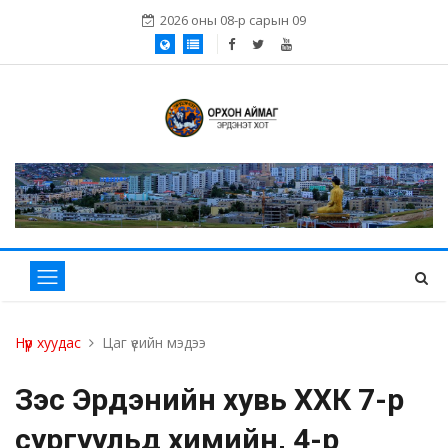
2026 оны 08-р сарын 09
Нүүр хуудас
Цаг үеийн мэдээ
Зэс Эрдэнийн хувь ХХК 7-р
сургуульд химийн, 4-р