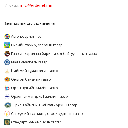
И-мэйл:
info@erdenet.mn
Засаг даргын дэргэдэх агентлаг
Авто тээврийн төв
Биеийн тамир, спортын газар
Газрын харилцаа барилга хот байгуулалтын газар
Мал эмнэлгийн газар
Нийгмийн даатгалын газар
Онцгой байдлын газар
Орон нутгийн Өмчийн газар
Орхон аймаг дахь Гаалийн газар
Орхон аймгийн Байгаль орчны газар
Санхүүгийн хяналт, дотоод аудитын газар
Стандарт, хэмжил зүйн хэлтэс