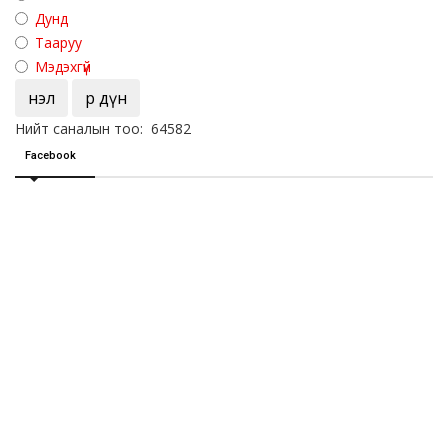
Дунд
Тааруу
Мэдэхгүй
Үнэл
Үр дүн
Нийт саналын тоо: 64582
Facebook