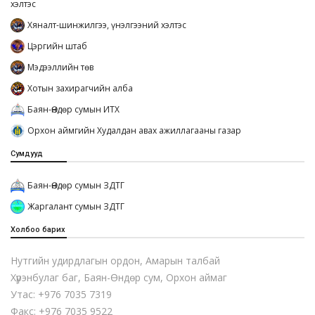
хэлтэс
Хяналт-шинжилгээ, үнэлгээний хэлтэс
Цэргийн штаб
Мэдээллийн төв
Хотын захирагчийн алба
Баян-Өндөр сумын ИТХ
Орхон аймгийн Худалдан авах ажиллагааны газар
Сумдууд
Баян-Өндөр сумын ЗДТГ
Жаргалант сумын ЗДТГ
Холбоо барих
Нутгийн удирдлагын ордон, Амарын талбай
Хүрэнбулаг баг, Баян-Өндөр сум, Орхон аймаг
Утас: +976 7035 7319
Факс: +976 7035 9522