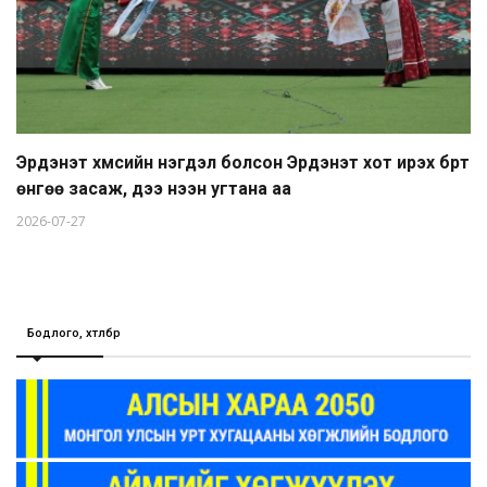
Эрдэнэт хүмүүсийн нэгдэл болсон Эрдэнэт хот ирэх бүрт
өнгөө засаж, үүдээ нээн угтана аа
2026-07-27
Бодлого, хөтөлбөр