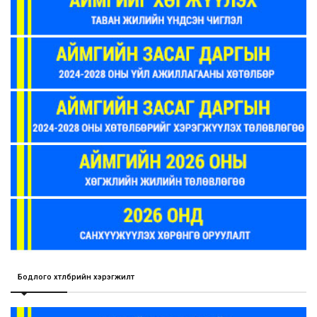
Бодлого хөтөлбөрийн хэрэгжилт