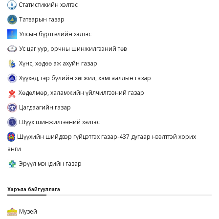
Статистикийн хэлтэс
Татварын газар
Улсын бүртгэлийн хэлтэс
Ус цаг уур, орчны шинжилгээний төв
Хүнс, хөдөө аж ахуйн газар
Хүүхэд, гэр бүлийн хөгжил, хамгааллын газар
Хөдөлмөр, халамжийн үйлчилгээний газар
Цагдаагийн газар
Шүүх шинжилгээний хэлтэс
Шүүхийн шийдвэр гүйцэтгэх газар-437 дугаар нээлттэй хорих
анги
Эрүүл мэндийн газар
Харъяа байгууллага
Музей