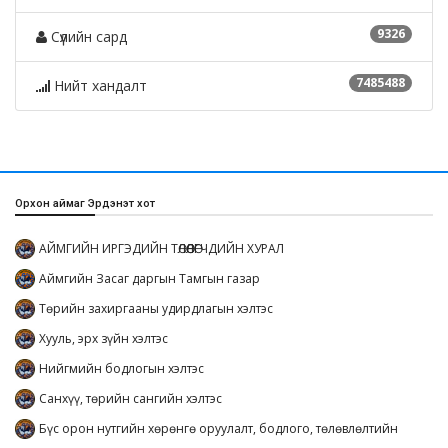
9326
Сүүлийн сард
7485488
Нийт хандалт
Орхон аймаг Эрдэнэт хот
АЙМГИЙН ИРГЭДИЙН ТӨЛӨӨЛӨГЧДИЙН ХУРАЛ
Аймгийн Засаг даргын Тамгын газар
Төрийн захиргааны удирдлагын хэлтэс
Хууль, эрх зүйн хэлтэс
Нийгмийн бодлогын хэлтэс
Санхүү, төрийн сангийн хэлтэс
Бүс орон нутгийн хөрөнгө оруулалт, бодлого, төлөвлөлтийн