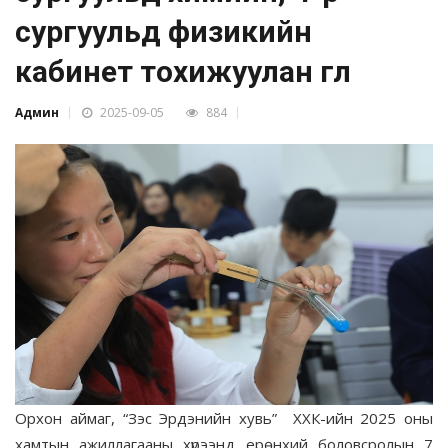
сургуульд физикийн
кабинет тохижуулан өглөө
Админ
2025-09-05
884
Орхон аймаг, “Зэс Эрдэнийн хувь” ХХК-ийн 2025 оны
хамтын ажиллагааны хүрээнд ерөнхий боловсролын 7