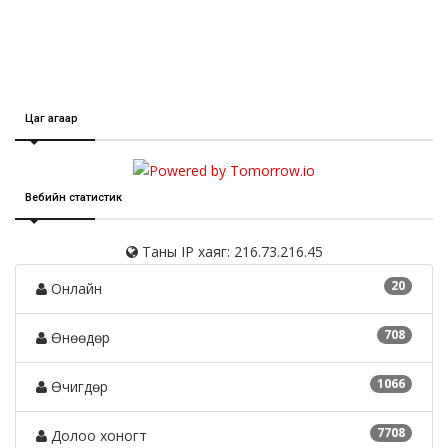
Цаг агаар
Вебийн статистик
Таны IP хаяг: 216.73.216.45
20
Онлайн
708
Өнөөдөр
1066
Өчигдөр
7708
Долоо хоногт