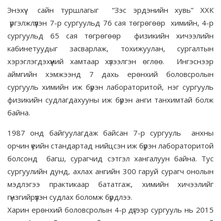
Энэхүү сайн туршлагыг “Зэс эрдэнийн хувь” ХХК
үргэлжлүүлэн 7-р сургуульд 76 сая төгрөгөөр химийн, 4-р
сургуульд 65 сая төгрөгөөр физикийн хичээлийн
кабинетуудыг засварлаж, тохижуулан, сургалтын
хэрэглэгдэхүүний хамтаар хүлээлгэн өглөө. Ингэснээр
аймгийн хэмжээнд 7 дахь ерөнхий боловсролын
сургууль химийн иж бүрэн лабораторитой, нэг сургууль
физикийн судлагдахууны иж бүрэн анги танхимтай болж
байна.
1987 онд байгуулагдаж байсан 7-р сургууль анхны
орчин үеийн стандартад нийцсэн иж бүрэн лабораторитой
болсонд багш, сурагчид сэтгэл хангалуун байна. Тус
сургуулийн дунд, ахлах ангийн 300 гаруй сурагч онолын
мэдлэгээ практикаар бататгаж, химийн хичээлийг
гүнзгийрүүлэн судлах боломж бүрдлээ.
Харин ерөнхий боловсролын 4-р дүгээр сургууль нь 2015