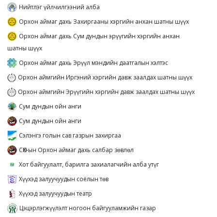
Нийтлэг үйлчилгээний алба
Орхон аймаг дахь Захиргааны хэргийн анхан шатны шүүх
Орхон аймаг дахь Сум дундын эрүүгийн хэргийн анхан
шатны шүүх
Орхон аймаг дахь Эрүүл мэндийн даатгалын хэлтэс
Орхон аймгийн Иргэний хэргийн давж заалдах шатны шүүх
Орхон аймгийн Эрүүгийн хэргийн давж заалдах шатны шүүх
Сум дундын ойн анги
Сум дундын ойн анги
Сэлэнгэ голын сав газрын захиргаа
СӨХ-ын Орхон аймаг дахь салбар зөвлөл
Хот байгуулалт, барилга захиалагчийн алба утүг
Хүүхэд залуучуудын соёлын төв
Хүүхэд залуучуудын театр
Цэцэрлэгжүүлэлт ногоон байгууламжийн газар