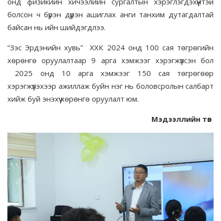
онд физикийн хичээлийн сургалтын хэрэглэгдэхүүнтэй
болсон ч бүрэн дүүрэн ашиглах анги танхим дутагдалтай
байсан нь ийн шийдэгдлээ.
“Зэс Эрдэнийн хувь” ХХК 2024 онд 100 сая төгрөгийн
хөрөнгө оруулалтаар 9 арга хэмжээг хэрэгжүүлсэн бол
2025 онд 10 арга хэмжээг 150 сая төгрөгөөр
хэрэгжүүлэхээр ажиллаж буйн нэг нь боловсролын салбарт
хийж буй энэхүү хөрөнгө оруулалт юм.
Мэдээллийн төв