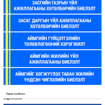
Чухал холбоос