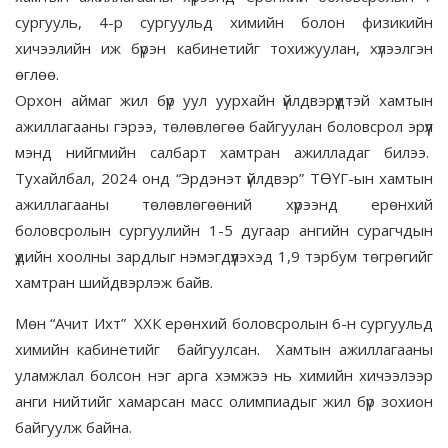
сургууль, 4-р сургуульд химийн болон физикийн
хичээлийн иж бүрэн кабинетийг тохижуулан, хүлээлгэн
өглөө.
Орхон аймаг жил бүр уул уурхайн үйлдвэрүүдтэй хамтын
ажиллагааны гэрээ, төлөвлөгөө байгуулан боловсрол эрүүл
мэнд нийгмийн салбарт хамтран ажилладаг билээ.
Тухайлбал, 2024 онд “Эрдэнэт үйлдвэр” ТӨҮГ-ын хамтын
ажиллагааны төлөвлөгөөний хүрээнд ерөнхий
боловсролын сургуулийн 1-5 дугаар ангийн сурагчдын
үдийн хоолны зардлыг нэмэгдүүлэхэд 1,9 тэрбум төгрөгийг
хамтран шийдвэрлэж байв.
Мөн “Ачит Ихт” ХХК ерөнхий боловсролын 6-н сургуульд
химийн кабинетийг байгуулсан. Хамтын ажиллагааны
уламжлал болсон нэг арга хэмжээ нь химийн хичээлээр
анги нийтийг хамарсан масс олимпиадыг жил бүр зохион
байгуулж байна.