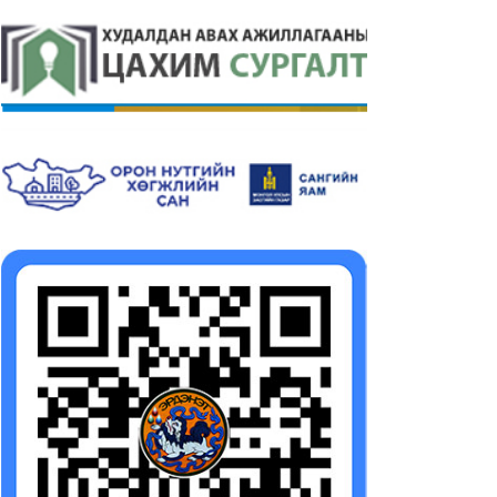
мгийн Засаг даргын
Аймгийн Засаг даргын
24-2028 оны үйл
2024-2028 оны үйл
иллагааны хөтөлбөрийг
ажиллагааны хөтөлбөр
рэгжүүлэх арга хэмжээний
батлах тухай
лөвлөгөө
2025-02-21
25-02-21