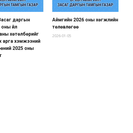
Засаг даргын
Аймгийн 2026 оны хөгжлийн
Ай
 оны үйл
төлөвлөгөө
20
аны хөтөлбөрийг
аж
2026-01-05
эх арга хэмжээний
хэ
өөний 2025 оны
тө
т
20