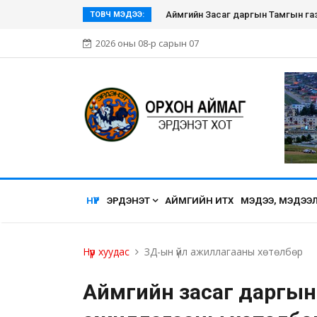
Аймгийн Засаг даргын Тамгын газ
ТОВЧ МЭДЭЭ:
2026 оны 08-р сарын 07
НҮҮР
ЭРДЭНЭТ
АЙМГИЙН ИТХ
МЭДЭЭ, МЭДЭЭ
Нүүр хуудас
ЗД-ын үйл ажиллагааны хөтөлбөр
Аймгийн засаг даргын 