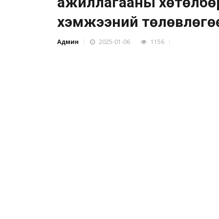
ажиллагааны хөтөлбөри
хэмжээний төлөвлөгө
Админ
2025-01-06
1156