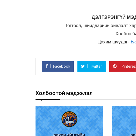
ДЭЛГЭРЭНГҮЙ МЭД
Тогтоол, шийдвэрийн биелэлт ха
Холбоо б
Цахим шуудан:
ts
Facebook
Twitter
Pinteres
Холбоотой мэдээлэл