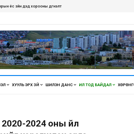
рын ёс зүйн дэд хорооны дүгнэлт
ЛЭЛ
ХУУЛЬ ЭРХ ЗҮЙ
ШИЛЭН ДАНС
ИЛ ТОД БАЙДАЛ
ХӨРӨНГ
2020-2024 оны үйл