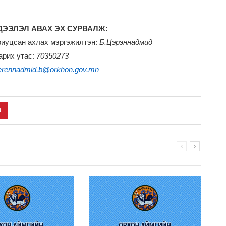
ЭЭЛЭЛ АВАХ ЭХ СУРВАЛЖ:
риуцсан ахлах мэргэжилтэн:
Б.Цэрэннадмид
арих утас:
70350273
erennadmid.b@orkhon.gov.mn
t