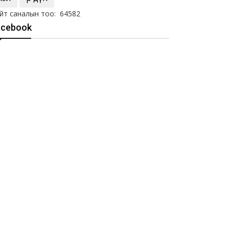
йт саналын тоо: 64582
acebook