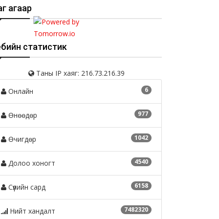
г агаар
ебийн статистик
Таны IP хаяг: 216.73.216.39
6
Онлайн
977
Өнөөдөр
1042
Өчигдөр
4540
Долоо хоногт
6158
Сүүлийн сард
7482320
Нийт хандалт