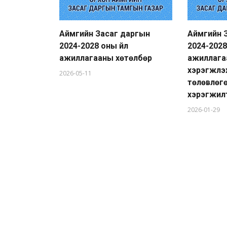
Аймгийн Засаг даргын
Аймгийн 
2024-2028 оны үйл
2024-2028
ажиллагааны хөтөлбөр
ажиллага
хэрэгжүүл
2026-05-11
төлөвлөг
хэрэгжил
2026-01-29