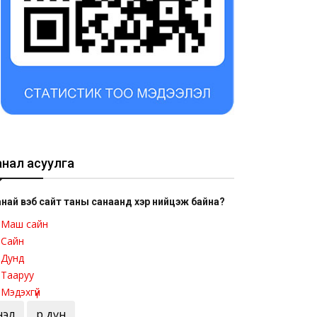
анал асуулга
най вэб сайт таны санаанд хэр нийцэж байна?
Маш сайн
Сайн
Дунд
Тааруу
Мэдэхгүй
Үнэл
Үр дүн