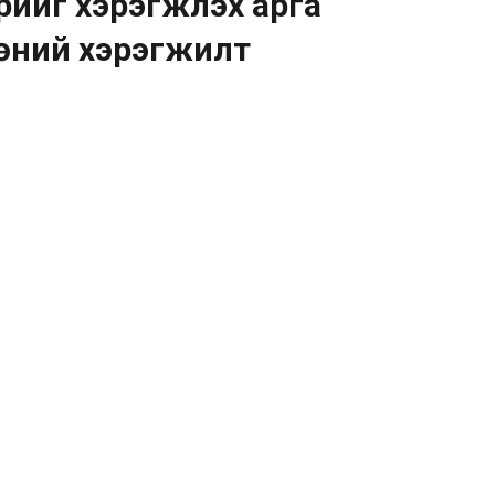
йг хэрэгжүүлэх арга
өний хэрэгжилт