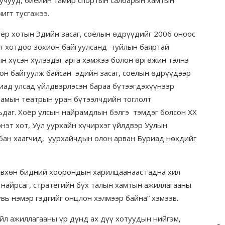
игт тусгажээ.
хотын Эдийн засаг, соёлын өдрүүдийг 2006 оноос
эт хотдоо зохион байгуулсанд туйлын баяртай
н хүсэн хүлээдэг арга хэмжээ болон өргөжин тэлнэ
ион байгуулж байсан эдийн засаг, соёлын өдрүүдээр
ад улсад үйлдвэрлэсэн бараа бүтээгдэхүүнээр
рамын театрын уран бүтээлчдийн тоглолт
ьдаг. Хоёр улсын найрамдлын бэлгэ тэмдэг болсон XX
нэт хот, Уул уурхайн хүчирхэг үйлдвэр Уулын
бан хаагчид, уурхайчдын олон арван Буриад нөхдийг
өн бидний хоорондын харилцаанаас гадна хил
 найрсаг, стратегийн бүх талын хамтын ажиллагааны
вь нэмэр гэдгийг онцлон хэлмээр байна” хэмээв.
ажиллагааны үр дүнд ах дүү хотуудын нийгэм,