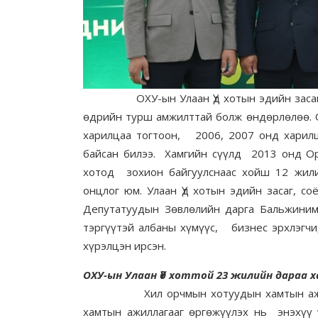
ОХУ-ын Улаан Үд хотын эдийн засаг, со
өдрийн турш амжилттай болж өндөрлөлөө. О
харилцаа тогтоон, 2006, 2007 онд харилц
байсан билээ. Хамгийн сүүлд 2013 онд Ор
хотод зохион байгуулснаас хойш 12 жили
онцлог юм. Улаан Үд хотын эдийн засаг, 
Депутатуудын Зөвлөлийн дарга Бальжини
тэргүүтэй албаны хүмүүс, бизнес эрхлэгч
хүрэлцэн ирсэн.
ОХУ-ын Улаан Үд хоттой 23 жилийн дараа
Хил орчмын хотуудын хамтын ажиллага
хамтын ажиллагааг өргөжүүлэх нь энэхүү 