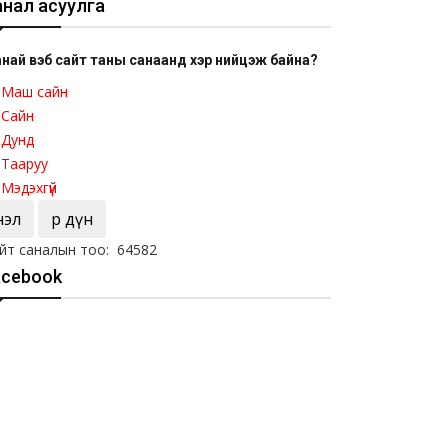
анал асуулга
най вэб сайт таны санаанд хэр нийцэж байна?
Маш сайн
Сайн
Дунд
Тааруу
Мэдэхгүй
Үнэл
Үр дүн
йт саналын тоо: 64582
acebook