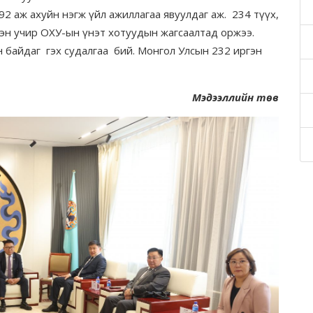
92 аж ахуйн нэгж үйл ажиллагаа явуулдаг аж. 234 түүх,
сэн учир ОХУ-ын үнэт хотуудын жагсаалтад оржээ.
 байдаг гэх судалгаа бий. Монгол Улсын 232 иргэн
Мэдээллийн төв