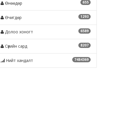
655
Өнөөдөр
1293
Өчигдөр
6589
Долоо хоногт
8207
Сүүлийн сард
7484369
Нийт хандалт