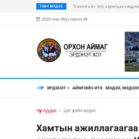
“Сахилга ёс зүй, харилцаа хандла
ТОВЧ МЭДЭЭ:
2026 оны 08-р сарын 08
НҮҮР
ЭРДЭНЭТ
АЙМГИЙН ИТХ
МЭДЭЭ, МЭДЭЭ
Нүүр хуудас
Цаг үеийн мэдээ
Хамтын ажиллагаагаа 