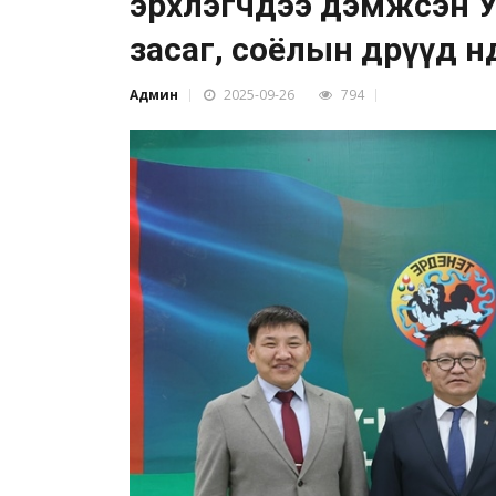
эрхлэгчдээ дэмжсэн У
засаг, соёлын өдрүүд өндө
Админ
2025-09-26
794