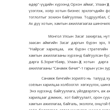
өдөр”-үүдийн хүрээнд Орхон аймаг, Улаан Ү
үзэглэж, хоёр хотын бизнес эрхлэгчдийн ф
тоглолтыг зохион байгууллаа. Тодруулбал, 
Ах дүү хотын, хамтын ажиллагаагаа шинэчилс
Монгол Улсын Засаг захиргаа, нутаг дэ
заасан аймгийн Засаг даргын бүрэн эрх,
“Найрсаг харилцаа, иж бүрэн стратегийн
хамтын ажиллагааны хүрээнд байгуулсан бус
дарга Б.Зоригтбаяр, Улаан-Үд хотын дарг
ажиллагааны “Санамж бичиг”-т гарын үсэн зу
Санамж бичгийн зорилго нь талууд худал
соёлын харилцаа холбооглл хөгжүүлэх, шинэ
Энэ хүрээнд байгууллага, үйлдвэрлэгч, аж а
харилцааг дэмжих, хот байгуулалт, орон суу
хамтын ажиллагаа, байгаль, экологи, онцгой
соёл, боловсрол, аялал жуулчлал, хүүхэд за