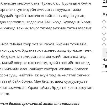
С
 албаныхан онцолж байв. Тухайлбал, Буриадын ХАА-н
ргалант суманд үйл ажиллагаа явуулдаг газар
Ма
 буудайн үрийн шинэчлэл хийсэн нь өндөр ургац
сдаа тэргүүлсэн явдал юм. ААНБ-ууд Буриадын Улаан
ий болоод техник тоног төхөөрөмжийн татан авалтыг
ов “Манай хоёр хот 20 гаруй жилийн турш бие
а хотууд юм. Эрдэнэт хот жилээс жилд өргөжин тэлж,
а бид хамтын ажиллагааны хөгжлийг шинэ шатанд
Ни
а. Манай хоёр хотын нийгэм, эдийн засгийн хөгжилд
F
ид нийгмийн олон салбарт хамтран ажиллах боломж
орон сууц, нийтийн аж ахуй гээд амжилттай хөгжиж
таатай байх болно. Мөн бид их дээд сургуулиудаа
лыг эхлүүлсэн. Орхон аймаг, Эрдэнэт хотын оюутан
” гэв.
 хотын бизнес эрхлэгчтэй хамтын ажиллагаа