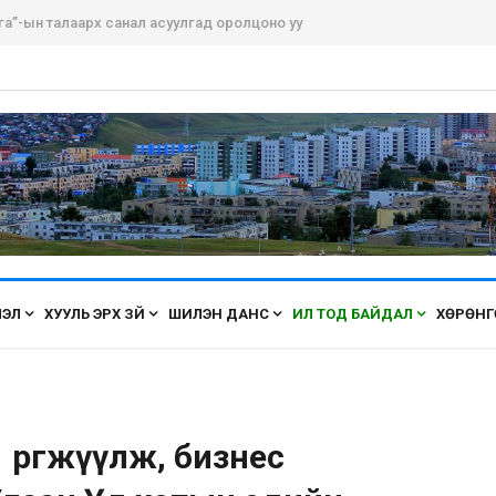
га”-ын талаарх санал асуулгад оролцоно уу
ЛЭЛ
ХУУЛЬ ЭРХ ЗҮЙ
ШИЛЭН ДАНС
ИЛ ТОД БАЙДАЛ
ХӨРӨНГ
өргөжүүлж, бизнес