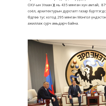
ОХУ-ын Улаан Үд нь 435 мянган хүн амтай, 87
соёл, архитектурын дурсгалт газар бүртгэгд
Өдгөө тус хотод 295 мянган Монгол үндэстэн
ажиллаж сурч амьдарч байна.