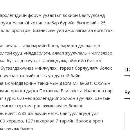
лэгчдийн форум уузалтыг зохион байгуулсанд
орумд Улаан-Үд хотын салбар бүрийн бизнесийн 25
өлөл оролцож, бизнесийн үйл ажиллагаагаа өргөтгөх,
цас оёдол, талх нарийн боов, барилга дулаалгын
ээлтэй сууц үйлдвэрлэгч, аялал жуулчлалын чиглэлээр
раа бүтээгдэхүүнээ танилцуулж, аймгийн бизнес
бүтээгдэхүүнээ нийлүүлэх, гэрээт борлуулагч болох
Ца
н уулзалтыг хийсэн нь үр дүнтэй байв.
аж үйлдвэрийн танхимын дарга М.Ганбат, ОХУ-ын
имын орлогч дарга Потапова Елизавета Ивановна нар
В
г зурж, бизнес эрхлэгчдийг холбон зуучлах, хамтын
х чиглэлээр хамтран ажиллахаар боллоо.
ийт 5583 аж ахуйн нэгж, байгууллагууд үйл
 109 хоршоо, 127 нөхөрлөл 7 төрийн болоод орон
аа явуулж байна.