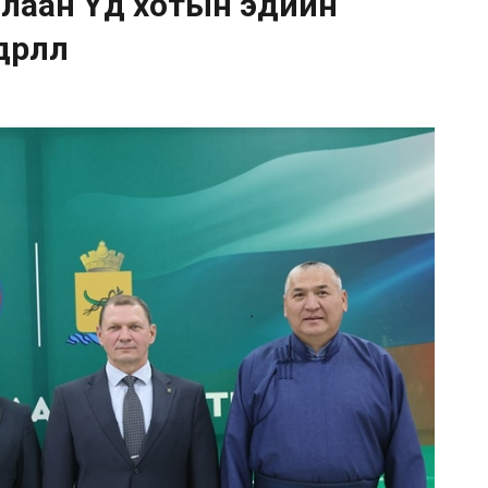
лаан Үд хотын эдийн
рлөлөө