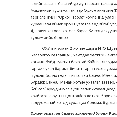
эдийн засагт багагүй үр дүн гарсан талаар
Академийн тусламжтайгаар Орхон аймгийн Жа
тариалангийн “Орхон тариа” компанид улаан
хураан авч аймаг орон нутагтаа төдийгүй ул
Үд, Эрхүү хотоос хотоос бараа бүтээгдэхүүн
түлхүү хийх болжээ.
ОХУ-ын Улаан Үд хотын дарга И.Ю Шутенк
биетэйгээ хөтлөлцөн, хамтдаа хөгжиж байга
хөгжиж буйд туйлын баяртай байна. Энэ уда
гаргах чухал баримт бичигт гарын үсэг зурла
түлхэц болно гэдэгт итгэлтэй байна. Мөн б
бүрдэж байна. Манай хотын ухаалаг тээвэр, 
буй салбаруудынхаа туршлагыг хуваалцахад 
холбосон оюутны цогцолбор хотхон барих аж
залуус манай хотод суралцах боломж бүрдэнэ
Орхон аймгийн бизнес эрхлэгчид Улаан Үд