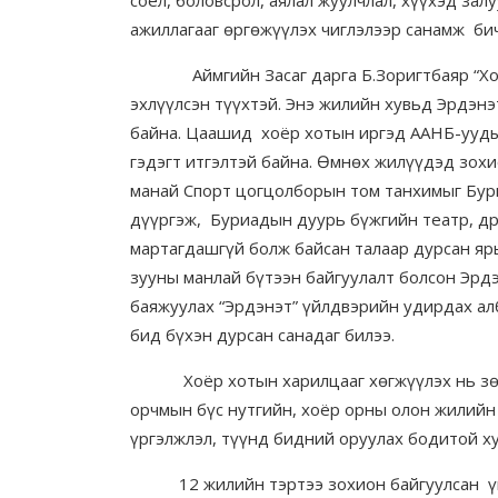
ажиллагааг өргөжүүлэх чиглэлээр санамж бич
Аймгийн Засаг дарга Б.Зоригтбаяр “Хоёр 
эхлүүлсэн түүхтэй. Энэ жилийн хувьд Эрдэн
байна. Цаашид хоёр хотын иргэд ААНБ-ууды
гэдэгт итгэлтэй байна. Өмнөх жилүүдэд зох
манай Спорт цогцолборын том танхимыг Бури
дүүргэж, Буриадын дуурь бүжгийн театр, д
мартагдашгүй болж байсан талаар дурсан яр
зууны манлай бүтээн байгуулалт болсон Эрдэ
баяжуулах “Эрдэнэт” үйлдвэрийн удирдах ал
бид бүхэн дурсан санадаг билээ.
Хоёр хотын харилцааг хөгжүүлэх нь зөвх
орчмын бүс нутгийн, хоёр орны олон жилийн
үргэлжлэл, түүнд бидний оруулах бодитой ху
12 жилийн тэртээ зохион байгуулсан үйл 