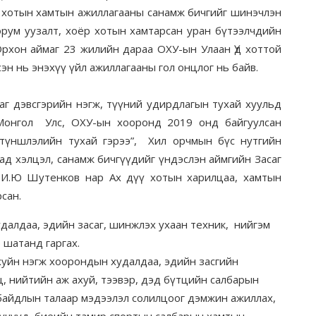
д хотын хамтын ажиллагааны санамж бичгийг шинэчлэн
орум уузалт, хоёр хотын хамтарсан уран бүтээлчдийн
Орхон аймаг 23 жилийн дараа ОХУ-ын Улаан Үд хоттой
эн нь энэхүү үйл ажиллагааны гол онцлог нь байв.
всгэрийн нэгж, түүний удирдлагын тухай хуульд
 Монгол Улс, ОХУ-ын хооронд 2019 онд байгуулсан
 түншлэлийн тухай гэрээ”, Хил орчмын бүс нутгийн
ад хэлцэл, санамж бичгүүдийг үндэслэн аймгийн Засаг
а И.Ю Шутенков нар Ах дүү хотын харилцаа, хамтын
рсан.
даа, эдийн засаг, шинжлэх ухаан техник, нийгэм
 шатанд гаргах.
хуйн нэгж хоорондын худалдаа, эдийн засгийн
ц, нийтийн аж ахуй, тээвэр, дэд бүтцийн салбарын
 байдлын талаар мэдээлэл солилцоог дэмжин ажиллах,
луучууд, биеийн тамир спортын салбарын хамтын