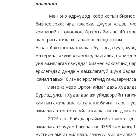
тогтоов
Мөн энэ өдрүүдэд хоёр хотын бизнес эрх
бизнес эрхлэгчид талархал дүүрэн үлдэв. Ф
компанийн төлөөлөл, Орхон аймгаас 40 төлө
хамтран ажиллах талаар хэлэлцсэн юм.
Улаан Үд хотоос мах махан бүтээгдэхүүн, хув
материал, ахуйн хэрэглээ, байгальд орчинд 
үйл ажиллагаа явуулдаг бизнес эрхлэгчид ба
эрхлэгчдэд дундын дамжлагагүй шууд бараа 
санал тавьж, бизнес эрхлэгчид ганцаарчилса
Мөн энэ үеэр Орхон аймаг дахь Худалдаа 
Буриад улсын Худалдаа аж үйлдвэрийн танх
хамтын ажиллагааны санамж бичигт гарын үсэ
ажиллагаа тогтоох, үйл ажиллагааг нь дэмжи
2024 оны байдлаар аймгийн хэмжээнд нь н
ажиллагаа явуулж байгаагаас 4399 компани,
нутгийн өмчит үйлдвэр, газрууд үйл ажиллаг