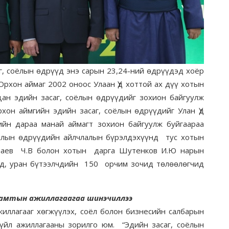
ёлын өдрүүд энэ сарын 23,24-ний өдрүүдэд хоёр
рхон аймаг 2002 оноос Улаан Үд хоттой ах дүү хотын
ан эдийн засаг, соёлын өдрүүдийг зохион байгуулж
хон аймгийн эдийн засаг, соёлын өдрүүдийг Улан Үд
йн дараа манай аймагт зохион байгуулж буйгаараа
соёлын өдрүүдийн айлчлалын бүрэлдэхүүнд тус хотын
маев Ч.В болон хотын дарга Шутенков И.Ю нарын
ид, уран бүтээлчдийн 150 орчим зочид төлөөлөгчид
 хамтын ажиллагаагаа шинэчиллээ
аг хөгжүүлэх, соёл болон бизнесийн салбарын
үйл ажиллагааны зорилго юм. “Эдийн засаг, соёлын